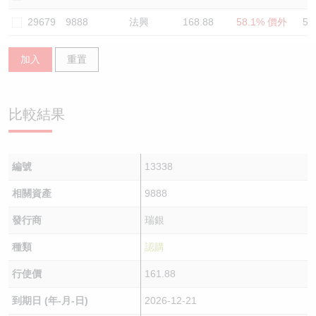
認股證/牛熊證日誌
牛熊證到期結算價查詢
中資ETFs溢價比較
29679
9888
法興
168.88
58.1% 價外
59
認股證文件及公告
牛熊證分析儀
AH 股價對照
加入
重置
認股證文件及公告 (瑞信)
牛熊證速算機
即市板塊表現
比較結果
牛熊證文件及公告
ADR
牛熊證文件及公告 (瑞信)
收市競價變化
編號
13338
相關資產
9888
發行商
瑞銀
種類
認購
行使價
161.88
到期日 (年-月-日)
2026-12-21