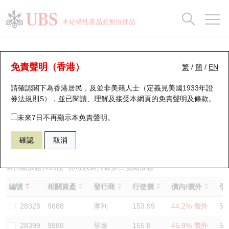
正股資料及市場統計
認股證分析儀
牛熊證分析儀
輪證市場統計
港股通資金流
瑞銀輪證教室
認股證
牛熊證
本結構性產品並無抵押品
認股證搜尋
表現
圖搜牛熊
表現
十大成交
港股通資金流
十大成交
瑞銀輪證教室
認股證分析儀
瑞銀認股證一覽
街貨統計
街貨統計
十大升幅/跌幅
正股分析儀
持股比重
每月輪證大市專題
牛熊全景快搜
免責聲明（香港）
繁
/
簡
/
EN
表現
街貨統計
比較
請確認閣下為香港居民，及並非美籍人士（定義見美國1933年證
新發行瑞銀認股證
比較
牛熊證搜尋
比較
十大認股證成交分佈
二十大活躍股份
顯示所有持股比重
輪證專欄
券法規則S），並已閱讀、理解及接受本網頁的
免責聲明及條款
。
即將到期認股證
牛熊證街貨分佈圖
十天股證佔大市成交
恒指成份股
講座及教育短片
13338 瑞銀
認購
未來7日不再顯示本免責聲明。
9888 百度股份有限公司
確認
取消
認股證到期結算價查詢
正股牛熊證列表
資金流
國指成份股
認股證投資者教育
認股證分析儀
新發行瑞銀牛熊證
街貨統計
科指成份股
牛熊證投資者教育
選擇認股證作比較
*你可以選擇最多
三
隻認股證
編號
相關資產
發行商
行使價
價內/價外
引
認股證速算機
已收回牛熊證剩餘價值
三十大平均引伸波幅
相關資產沽空
認股證牛熊證常問問題
28328
9888
摩利
153.99
44.2% 價外
56
引伸波幅比較圖
即將到期牛熊證
業績及經濟日曆
28399
9888
華泰
155.8
45.9% 價外
57