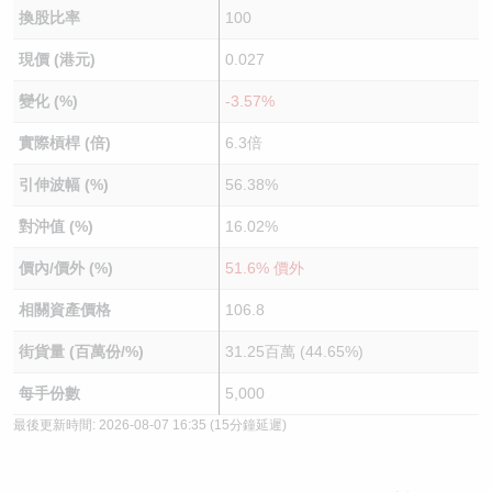
換股比率
100
現價 (港元)
0.027
變化 (%)
-3.57%
實際槓桿 (倍)
6.3倍
引伸波幅 (%)
56.38%
對沖值 (%)
16.02%
價內/價外 (%)
51.6% 價外
相關資產價格
106.8
街貨量 (百萬份/%)
31.25百萬 (44.65%)
每手份數
5,000
最後更新時間:
2026-08-07 16:35
(15分鐘延遲)