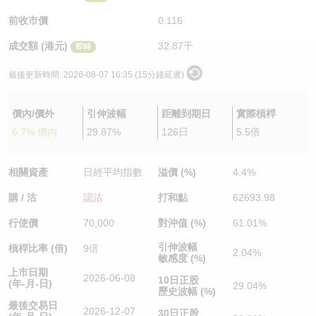
認股證/牛熊證日誌
牛熊證到期結算價查詢
中資ETFs溢價比較
前收市價
0.116
成交額 (港元)
32.87千
即時
認股證文件及公告
牛熊證分析儀
AH 股價對照
最後更新時間:
2026-08-07 16:35 (15分鐘延遲)
認股證文件及公告 (瑞信)
牛熊證速算機
即市板塊表現
價內/價外
引伸波幅
距離到期日
實際槓桿
牛熊證文件及公告
ADR
6.7% 價內
29.87%
126日
5.5倍
牛熊證文件及公告 (瑞信)
收市競價變化
相關資產
日經平均指數
溢價 (%)
4.4%
購 / 沽
認沽
打和點
62693.98
行使價
70,000
對沖值 (%)
61.01%
引伸波幅
槓桿比率 (倍)
9倍
2.04%
敏感度 (%)
上市日期
2026-06-08
10日正股
(年-月-日)
29.04%
歷史波幅 (%)
最後交易日
2026-12-07
30日正股