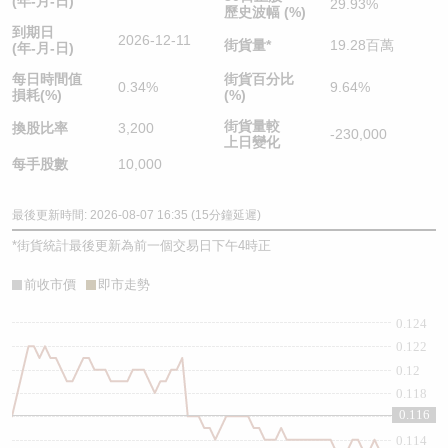
(年-月-日)
29.93%
歷史波幅 (%)
到期日
2026-12-11
街貨量
*
19.28百萬
(年-月-日)
每日時間值
街貨百分比
0.34%
9.64%
損耗(%)
(%)
街貨量較
換股比率
3,200
-230,000
上日變化
每手股數
10,000
最後更新時間: 2026-08-07 16:35 (15分鐘延遲)
*
街貨統計最後更新為前一個交易日下午4時正
前收市價
即市走勢
0.124
0.122
0.12
0.118
0.116
0.116
0.114