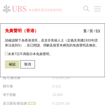
正股資料及市場統計
認股證分析儀
牛熊證分析儀
輪證市場統計
港股通資金流
瑞銀輪證教室
認股證
牛熊證
本結構性產品並無抵押品
認股證搜尋
表現
圖搜牛熊
表現
十大成交
港股通資金流
十大成交
瑞銀輪證教室
認股證分析儀
瑞銀認股證一覽
街貨統計
街貨統計
十大升幅/跌幅
正股分析儀
持股比重
每月輪證大市專題
牛熊全景快搜
免責聲明（香港）
繁
/
簡
/
EN
表現
街貨統計
比較
請確認閣下為香港居民，及並非美籍人士（定義見美國1933年證
新發行瑞銀認股證
比較
牛熊證搜尋
比較
十大認股證成交分佈
二十大活躍股份
顯示所有持股比重
輪證專欄
券法規則S），並已閱讀、理解及接受本網頁的
免責聲明及條款
。
即將到期認股證
牛熊證街貨分佈圖
十天股證佔大市成交
恒指成份股
講座及教育短片
11177 瑞銀
認沽
未來7日不再顯示本免責聲明。
N225 日經平均指數
確認
取消
認股證到期結算價查詢
正股牛熊證列表
資金流
國指成份股
認股證投資者教育
$0.113
0.003
(-2.59%)
即時
認股證分析儀
新發行瑞銀牛熊證
街貨統計
科指成份股
牛熊證投資者教育
買入/賣出價
0.112
/
0.114
開市價
0.122
認股證速算機
已收回牛熊證剩餘價值
三十大平均引伸波幅
相關資產沽空
認股證牛熊證常問問題
每手股數
10,000
引伸波幅比較圖
即將到期牛熊證
業績及經濟日曆
是日最高/最低價
0.122
/
0.116
即時