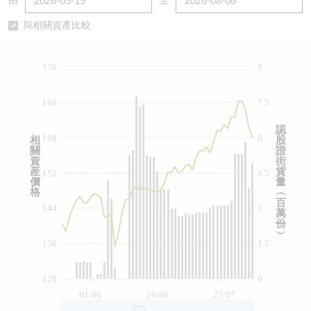
由
至
認股證/牛熊證日誌
牛熊證到期結算價查詢
中資ETFs溢價比較
與相關資產比較
認股證文件及公告
牛熊證分析儀
AH 股價對照
176
9
認股證文件及公告 (瑞信)
牛熊證速算機
即市板塊表現
168
7.5
牛熊證文件及公告
ADR
認
160
6
相
股
關
證
牛熊證文件及公告 (瑞信)
收市競價變化
資
街
産
貨
152
4.5
價
量
格
︵
百
144
3
萬
份
︶
136
1.5
128
0
01/06
29/06
27/07