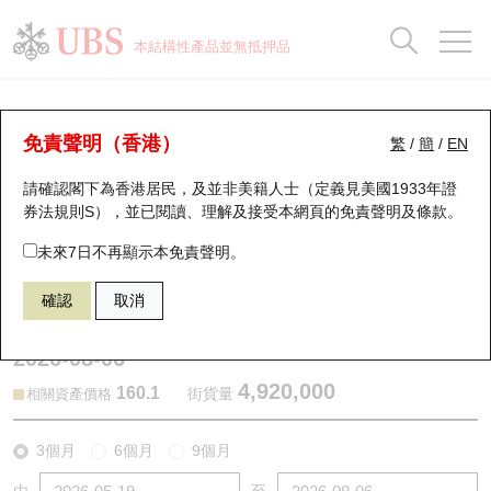
正股資料及市場統計
認股證分析儀
牛熊證分析儀
輪證市場統計
港股通資金流
瑞銀輪證教室
認股證
牛熊證
本結構性產品並無抵押品
認股證搜尋
表現
圖搜牛熊
表現
十大成交
港股通資金流
十大成交
瑞銀輪證教室
認股證分析儀
瑞銀認股證一覽
街貨統計
街貨統計
十大升幅/跌幅
正股分析儀
持股比重
每月輪證大市專題
牛熊全景快搜
免責聲明（香港）
繁
/
簡
/
EN
表現
街貨統計
比較
請確認閣下為香港居民，及並非美籍人士（定義見美國1933年證
新發行瑞銀認股證
比較
牛熊證搜尋
比較
十大認股證成交分佈
二十大活躍股份
顯示所有持股比重
輪證專欄
券法規則S），並已閱讀、理解及接受本網頁的
免責聲明及條款
。
即將到期認股證
牛熊證街貨分佈圖
十天股證佔大市成交
恒指成份股
講座及教育短片
29293 瑞銀
認沽
未來7日不再顯示本免責聲明。
0005 匯豐控股
確認
取消
認股證到期結算價查詢
正股牛熊證列表
資金流
國指成份股
認股證投資者教育
2026-08-06
認股證分析儀
新發行瑞銀牛熊證
街貨統計
科指成份股
牛熊證投資者教育
4,920,000
160.1
街貨量
相關資產價格
認股證速算機
已收回牛熊證剩餘價值
三十大平均引伸波幅
相關資產沽空
認股證牛熊證常問問題
3個月
6個月
9個月
引伸波幅比較圖
即將到期牛熊證
業績及經濟日曆