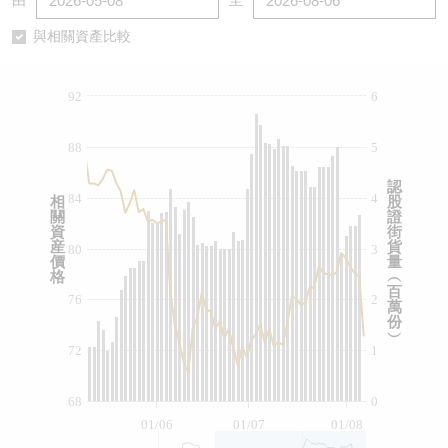
由
至
認股證/牛熊證日誌
牛熊證到期結算價查詢
中資ETFs溢價比較
與相關資產比較
認股證文件及公告
牛熊證分析儀
AH 股價對照
92
6
認股證文件及公告 (瑞信)
牛熊證速算機
即市板塊表現
88
5
牛熊證文件及公告
ADR
認
84
4
相
股
關
證
牛熊證文件及公告 (瑞信)
收市競價變化
資
街
産
貨
80
3
價
量
格
︵
百
76
2
萬
份
︶
72
1
68
0
01/06
01/07
01/08