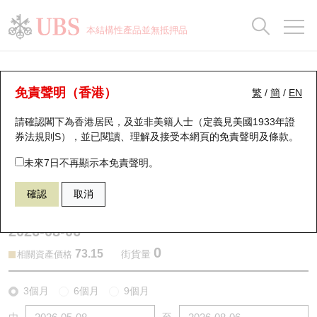
正股資料及市場統計
認股證分析儀
牛熊證分析儀
輪證市場統計
港股通資金流
瑞銀輪證教室
認股證
牛熊證
本結構性產品並無抵押品
認股證搜尋
表現
圖搜牛熊
表現
十大成交
港股通資金流
十大成交
瑞銀輪證教室
認股證分析儀
瑞銀認股證一覽
街貨統計
街貨統計
十大升幅/跌幅
正股分析儀
持股比重
每月輪證大市專題
牛熊全景快搜
免責聲明（香港）
繁
/
簡
/
EN
表現
街貨統計
比較
請確認閣下為香港居民，及並非美籍人士（定義見美國1933年證
新發行瑞銀認股證
比較
牛熊證搜尋
比較
十大認股證成交分佈
二十大活躍股份
顯示所有持股比重
輪證專欄
券法規則S），並已閱讀、理解及接受本網頁的
免責聲明及條款
。
即將到期認股證
牛熊證街貨分佈圖
十天股證佔大市成交
恒指成份股
講座及教育短片
26082 瑞銀
認購
未來7日不再顯示本免責聲明。
1299 友邦保險
確認
取消
認股證到期結算價查詢
正股牛熊證列表
資金流
國指成份股
認股證投資者教育
2026-08-06
認股證分析儀
新發行瑞銀牛熊證
街貨統計
科指成份股
牛熊證投資者教育
0
73.15
街貨量
相關資產價格
認股證速算機
已收回牛熊證剩餘價值
三十大平均引伸波幅
相關資產沽空
認股證牛熊證常問問題
3個月
6個月
9個月
引伸波幅比較圖
即將到期牛熊證
業績及經濟日曆