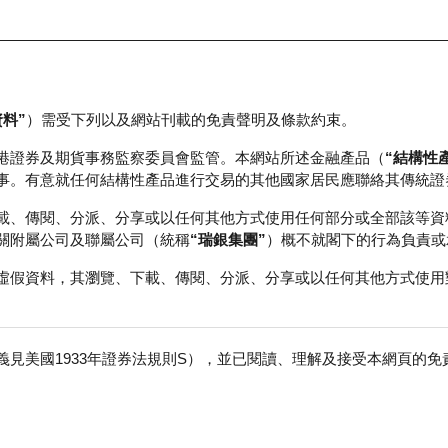
資料”
）需受下列以及網站刊載的免責聲明及條款約束。
正股資料及市場統計
瑞銀輪證教室
港證券及期貨事務監察委員會監管。本網站所述金融產品（
“結構性
事。有意就任何結構性產品進行交易的其他國家居民應聯絡其傳統證
載、傳閱、分派、分享或以任何其他方式使用任何部分或全部該等資
關附屬公司及聯屬公司（統稱
“瑞銀集團”
）概不就閣下的行為負責或
虛假資料，其瀏覽、下載、傳閱、分派、分享或以任何其他方式使用
見美國1933年證券法規則S），並已閱讀、理解及接受本網頁的
積層板
免