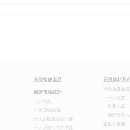
美股指數產品
正股資料及
港股通資金流
輪證市場統計
十大成交
十大成交
持股比重
十大升幅/跌幅
顯示所有持
十大認股證成交分佈
正股分析儀
十天股證佔大市成交