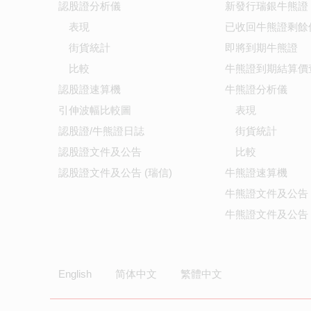
認股證分析儀
新發行瑞銀牛熊證
表現
已收回牛熊證剩餘
街貨統計
即將到期牛熊證
比較
牛熊證到期結算價
認股證速算機
牛熊證分析儀
引伸波幅比較圖
表現
認股證/牛熊證日誌
街貨統計
認股證文件及公告
比較
認股證文件及公告 (瑞信)
牛熊證速算機
牛熊證文件及公告
牛熊證文件及公告 
English
简体中文
繁體中文