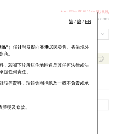
本結構性產品並無抵押品
+852 2971 6668
ol-hkwarrants@ubs.com
繁
/
簡
/
EN
產品”
）僅針對及擬向
香港
居民發售。香港境外
券商。
料，若閣下於所居住地區違反其任何法律或法
承擔任何責任。
對該等資料，瑞銀集團拒絕及一概不負責或承
責聲明及條款
。