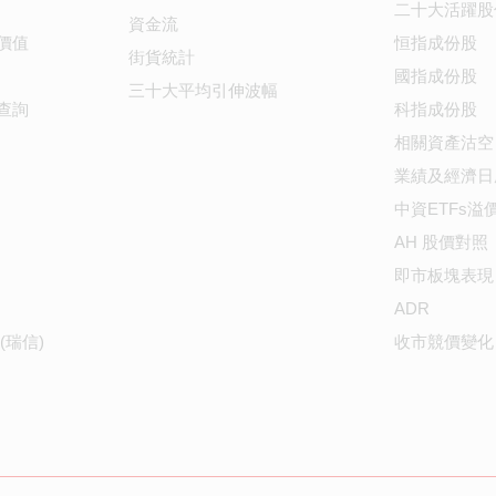
二十大活躍股
資金流
價值
恒指成份股
街貨統計
國指成份股
三十大平均引伸波幅
查詢
科指成份股
相關資產沽空
業績及經濟日
中資ETFs溢
AH 股價對照
即市板塊表現
ADR
(瑞信)
收市競價變化