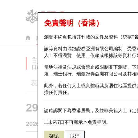
免責聲明（香港）
瀏覽本網頁包括其刊載的文件及資料（統稱
“
認股證
牛熊證
美股指數產品
輪證市場統計
該等資料由瑞銀證券亞洲有限公司編制，受香
人士不得瀏覽、使用、依賴或根據該等資料行
認股證分析儀
當地法律及法規或會禁止或限制閣下瀏覽、下
規，瑞士銀行、瑞銀證券亞洲有限公司及其相
表現
街貨統計
比較
此外，若任何人士或實體就其所居住地區提供
擔任何責任。
29594 瑞銀
認購
請確認閣下為香港居民，及並非美籍人士（定義
1888 建滔
未來7日不再顯示本免責聲明。
2026-08-07
0
相關資產價格
38.36
街貨量
確認
取消