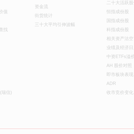
二十大活跃股
资金流
价值
恒指成份股
街货统计
国指成份股
三十大平均引伸波幅
查找
科指成份股
相关资产沽空
业绩及经济日
中资ETFs溢
AH 股价对照
即市板块表现
ADR
(瑞信)
收市竞价变化