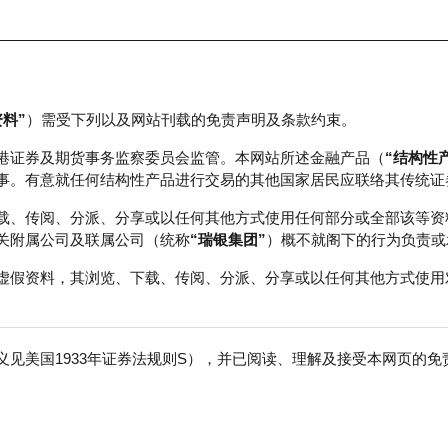
资料”
）需受下列以及网站刊载的免责声明及条款约束。
正股数据及市场统计
瑞银轮证教室
港证券及期货事务监察委员会监管。本网站所述金融产品（
“结构性
事。有意就任何结构性产品进行交易的其他国家居民应联络其传统证
载、传阅、分派、分享或以任何其他方式使用任何部分或全部该等资
关附属公司及联属公司（统称
“瑞银集团”
）概不就阁下的行为负责或
虚假资料，其浏览、下载、传阅、分派、分享或以任何其他方式使用
见美国1933年证券法规则S），并已阅读、理解及接受本网页的
积层板
免