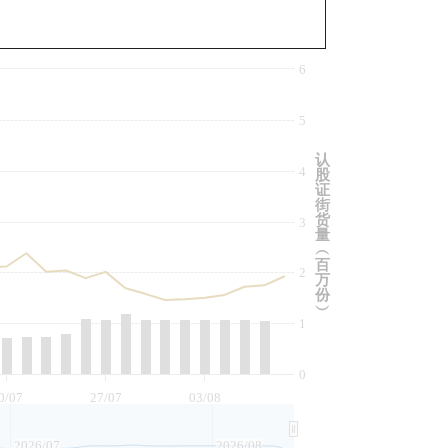
与相关资产比较
6
5
认
4
股
证
街
货
3
量
︵
百
2
万
份
︶
1
0
0/07
27/07
03/08
2026/07
2026/08