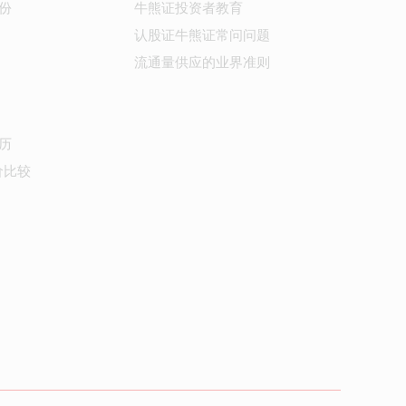
份
牛熊证投资者教育
认股证牛熊证常问问题
流通量供应的业界准则
历
价比较