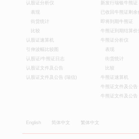
认股证分析仪
新发行瑞银牛熊证
表现
已收回牛熊证剩余
街货统计
即将到期牛熊证
比较
牛熊证到期结算价
认股证速算机
牛熊证分析仪
引伸波幅比较图
表现
认股证/牛熊证日志
街货统计
认股证文件及公告
比较
认股证文件及公告 (瑞信)
牛熊证速算机
牛熊证文件及公告
牛熊证文件及公告 
English
简体中文
繁体中文