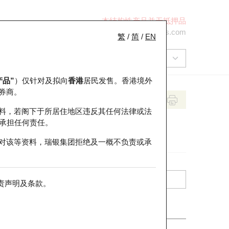
本结构性产品并无抵押品
+852 2971 6668
ol-hkwarrants@ubs.com
繁
/
简
/
EN
产品”
）仅针对及拟向
香港
居民发售。香港境外
券商。
料，若阁下于所居住地区违反其任何法律或法
承担任何责任。
对该等资料，瑞银集团拒绝及一概不负责或承
责声明及条款
。