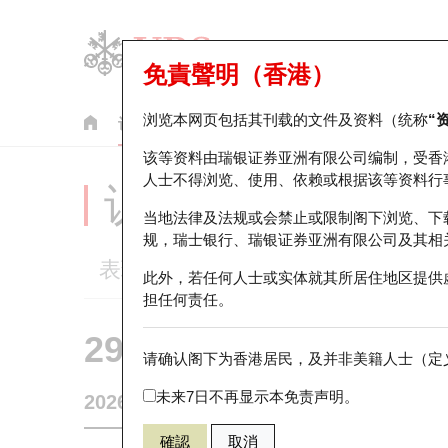
免責聲明（香港）
浏览本网页包括其刊载的文件及资料（统称
“
认股证
牛熊证
美股指数产品
轮证市场统计
该等资料由瑞银证券亚洲有限公司编制，受香
人士不得浏览、使用、依赖或根据该等资料行
认股证分析仪
当地法律及法规或会禁止或限制阁下浏览、下
规，瑞士银行、瑞银证券亚洲有限公司及其相
表现
街货统计
比较
此外，若任何人士或实体就其所居住地区提供
担任何责任。
29594 瑞银
认购
请确认阁下为香港居民，及并非美籍人士（定义
1888 建滔
未来7日不再显示本免责声明。
2026-08-07
0
相关资产价格
38.36
街货量
確認
取消