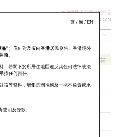
本結構性產品並無抵押品
+852 2971 6668
ol-hkwarrants@ubs.com
繁
/
簡
/
EN
產品”
）僅針對及擬向
香港
居民發售。香港境外
券商。
料，若閣下於所居住地區違反其任何法律或法
承擔任何責任。
對該等資料，瑞銀集團拒絕及一概不負責或承
責聲明及條款
。