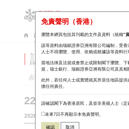
免責聲明（香港）
瀏覽本網頁包括其刊載的文件及資料（統稱
“
認股證
牛熊證
美股指數產品
輪證市場統計
該等資料由瑞銀證券亞洲有限公司編制，受香
人士不得瀏覽、使用、依賴或根據該等資料行
認股證分析儀
當地法律及法規或會禁止或限制閣下瀏覽、下
規，瑞士銀行、瑞銀證券亞洲有限公司及其相
表現
街貨統計
比較
此外，若任何人士或實體就其所居住地區提供
擔任何責任。
22137 瑞銀
認購
請確認閣下為香港居民，及並非美籍人士（定義
2015 理想
未來7日不再顯示本免責聲明。
2026-08-07
0
相關資產價格
49.92
街貨量
確認
取消