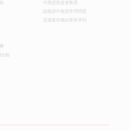
份
牛熊證投資者教育
認股證牛熊證常問問題
流通量供應的業界準則
曆
價比較