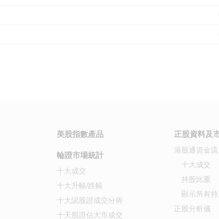
美股指數產品
正股資料及
港股通資金流
輪證市場統計
十大成交
十大成交
持股比重
十大升幅/跌幅
顯示所有持
十大認股證成交分佈
正股分析儀
十天股證佔大市成交