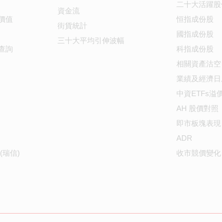
二十大活躍股
資金流
價值
恒指成份股
街貨統計
國指成份股
三十大平均引伸波幅
查詢
科指成份股
相關資產沽空
業績及經濟日
中資ETFs溢
AH 股價對照
即市板塊表現
ADR
(瑞信)
收市競價變化