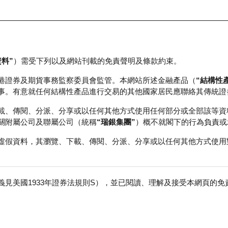
資料”
）需受下列以及網站刊載的免責聲明及條款約束。
正股資料及市場統計
瑞銀輪證教室
港證券及期貨事務監察委員會監管。本網站所述金融產品（
“結構性
事。有意就任何結構性產品進行交易的其他國家居民應聯絡其傳統證
載、傳閱、分派、分享或以任何其他方式使用任何部分或全部該等資
關附屬公司及聯屬公司（統稱
“瑞銀集團”
）概不就閣下的行為負責或
虛假資料，其瀏覽、下載、傳閱、分派、分享或以任何其他方式使用
見美國1933年證券法規則S），並已閱讀、理解及接受本網頁的
汽車－Ｗ
免