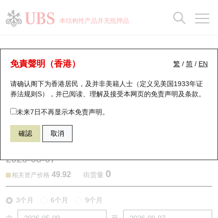
正股数据及市场统计
认股证分析仪
牛熊证分析仪
轮证市场统计
港股通资金流
瑞银轮证教室
认股证
牛熊证
本结构性产品并无抵押品
认股证搜寻
表现
图搜牛熊
表现
十大成交
港股通资金流
十大成交
瑞银轮证教室
认股证分析仪
瑞银认股证一览
街货统计
街货统计
十大升幅/跌幅
正股分析仪
持股比重
每月轮证大市专题
牛熊全景快搜
免責聲明（香港）
繁
/
简
/
EN
表现
街货统计
比较
请确认阁下为香港居民，及并非美籍人士（定义见美国1933年证
新发行瑞银认股证
比较
牛熊证搜寻
比较
十大认股证成交分布
二十大活跃股份
显示所有持股比重
轮证专栏
券法规则S），并已阅读、理解及接受本网页的
免责声明及条款
。
即将到期认股证
牛熊证街货分布图
十天股证占大市成交
恒指成份股
讲座及教育短片
22137 瑞银
认购
未来7日不再显示本免责声明。
2015 理想汽车－Ｗ
確認
取消
认股证到期结算价查找
正股牛熊证列表
资金流
国指成份股
认股证投资者教育
2026-08-07
认股证分析仪
新发行瑞银牛熊证
街货统计
科指成份股
牛熊证投资者教育
0
49.92
街货量
相关资产价格
认股证速算机
已收回牛熊证剩余价值
三十大平均引伸波幅
相关资产沽空
认股证牛熊证常问问题
3个月
6个月
9个月
引伸波幅比较图
即将到期牛熊证
业绩及经济日历