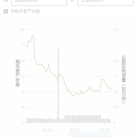
由
至
认股证/牛熊证日志
牛熊证到期结算价查找
中资ETFs溢价比较
与相关资产比较
认股证文件及公告
牛熊证分析仪
AH 股价对照
80
2.4
认股证文件及公告 (瑞信)
牛熊证速算机
即市板块表现
72
2
牛熊证文件及公告
ADR
认
64
1.6
相
股
关
证
牛熊证文件及公告 (瑞信)
收市竞价变化
资
街
产
货
56
1.2
价
量
格
︵
百
48
0.8
万
份
︶
40
0.4
32
0
01/06
01/07
01/08