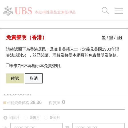
正股資料及市場統計
認股證分析儀
牛熊證分析儀
輪證市場統計
港股通資金流
瑞銀輪證教室
認股證
牛熊證
本結構性產品並無抵押品
認股證搜尋
表現
圖搜牛熊
表現
十大成交
港股通資金流
十大成交
瑞銀輪證教室
認股證分析儀
瑞銀認股證一覽
街貨統計
街貨統計
十大升幅/跌幅
正股分析儀
持股比重
每月輪證大市專題
牛熊全景快搜
免責聲明（香港）
繁
/
簡
/
EN
表現
街貨統計
比較
請確認閣下為香港居民，及並非美籍人士（定義見美國1933年證
新發行瑞銀認股證
比較
牛熊證搜尋
比較
十大認股證成交分佈
二十大活躍股份
顯示所有持股比重
輪證專欄
券法規則S），並已閱讀、理解及接受本網頁的
免責聲明及條款
。
即將到期認股證
牛熊證街貨分佈圖
十天股證佔大市成交
恒指成份股
講座及教育短片
29594 瑞銀
認購
未來7日不再顯示本免責聲明。
1888 建滔積層板
確認
取消
認股證到期結算價查詢
正股牛熊證列表
資金流
國指成份股
認股證投資者教育
2026-08-07
認股證分析儀
新發行瑞銀牛熊證
街貨統計
科指成份股
牛熊證投資者教育
0
38.36
街貨量
相關資產價格
認股證速算機
已收回牛熊證剩餘價值
三十大平均引伸波幅
相關資產沽空
認股證牛熊證常問問題
3個月
6個月
9個月
引伸波幅比較圖
即將到期牛熊證
業績及經濟日曆