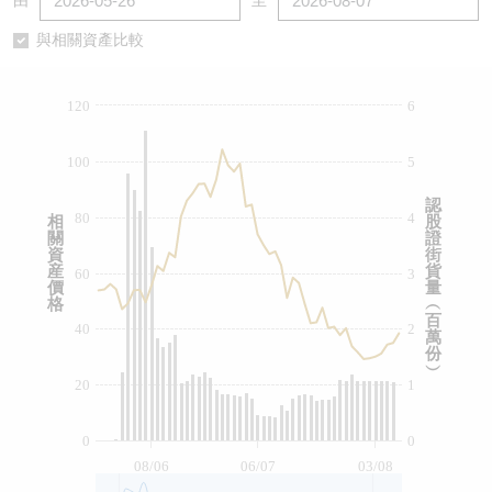
由
至
認股證/牛熊證日誌
牛熊證到期結算價查詢
中資ETFs溢價比較
與相關資產比較
認股證文件及公告
牛熊證分析儀
AH 股價對照
120
6
認股證文件及公告 (瑞信)
牛熊證速算機
即市板塊表現
100
5
牛熊證文件及公告
ADR
認
80
4
相
股
關
證
牛熊證文件及公告 (瑞信)
收市競價變化
資
街
産
貨
60
3
價
量
格
︵
百
40
2
萬
份
︶
20
1
0
0
08/06
06/07
03/08