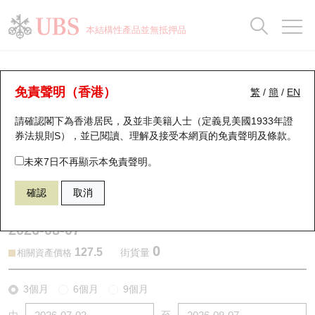
正股資料及市場統計
認股證分析儀
牛熊證分析儀
輪證市場統計
港股通資金流
瑞銀輪證教室
認股證
牛熊證
本結構性產品並無抵押品
認股證搜尋
表現
圖搜牛熊
表現
十大成交
港股通資金流
十大成交
瑞銀輪證教室
認股證分析儀
瑞銀認股證一覽
街貨統計
街貨統計
十大升幅/跌幅
正股分析儀
持股比重
每月輪證大市專題
牛熊全景快搜
免責聲明（香港）
繁
/
簡
/
EN
表現
街貨統計
比較
請確認閣下為香港居民，及並非美籍人士（定義見美國1933年證
新發行瑞銀認股證
比較
牛熊證搜尋
比較
十大認股證成交分佈
二十大活躍股份
顯示所有持股比重
輪證專欄
券法規則S），並已閱讀、理解及接受本網頁的
免責聲明及條款
。
即將到期認股證
牛熊證街貨分佈圖
十天股證佔大市成交
恒指成份股
講座及教育短片
14557 瑞銀
認沽
未來7日不再顯示本免責聲明。
9618 京東集團
確認
取消
認股證到期結算價查詢
正股牛熊證列表
資金流
國指成份股
認股證投資者教育
2026-08-07
認股證分析儀
新發行瑞銀牛熊證
街貨統計
科指成份股
牛熊證投資者教育
0
127.5
街貨量
相關資產價格
認股證速算機
已收回牛熊證剩餘價值
三十大平均引伸波幅
相關資產沽空
認股證牛熊證常問問題
3個月
6個月
9個月
引伸波幅比較圖
即將到期牛熊證
業績及經濟日曆