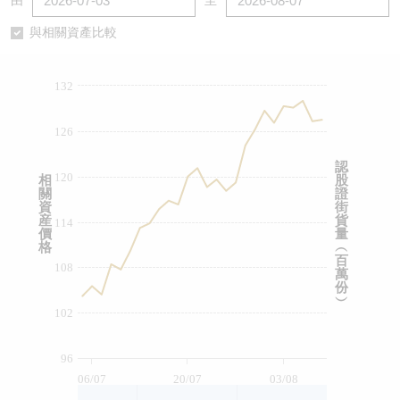
由
至
認股證/牛熊證日誌
牛熊證到期結算價查詢
中資ETFs溢價比較
與相關資產比較
認股證文件及公告
牛熊證分析儀
AH 股價對照
132
認股證文件及公告 (瑞信)
牛熊證速算機
即市板塊表現
126
牛熊證文件及公告
ADR
認
120
相
股
關
證
牛熊證文件及公告 (瑞信)
收市競價變化
資
街
産
貨
114
價
量
格
︵
百
108
萬
份
︶
102
96
06/07
20/07
03/08