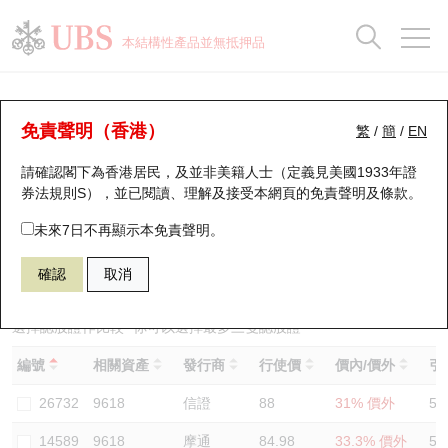
正股資料及市場統計
認股證分析儀
牛熊證分析儀
輪證市場統計
港股通資金流
瑞銀輪證教室
認股證
牛熊證
本結構性產品並無抵押品
認股證搜尋
表現
圖搜牛熊
表現
十大成交
港股通資金流
十大成交
瑞銀輪證教室
認股證分析儀
瑞銀認股證一覽
街貨統計
街貨統計
十大升幅/跌幅
正股分析儀
持股比重
每月輪證大市專題
牛熊全景快搜
免責聲明（香港）
繁
/
簡
/
EN
表現
街貨統計
比較
請確認閣下為香港居民，及並非美籍人士（定義見美國1933年證
新發行瑞銀認股證
比較
牛熊證搜尋
比較
十大認股證成交分佈
二十大活躍股份
顯示所有持股比重
輪證專欄
券法規則S），並已閱讀、理解及接受本網頁的
免責聲明及條款
。
即將到期認股證
牛熊證街貨分佈圖
十天股證佔大市成交
恒指成份股
講座及教育短片
14557 瑞銀
認沽
未來7日不再顯示本免責聲明。
9618 京東集團
確認
取消
認股證到期結算價查詢
正股牛熊證列表
資金流
國指成份股
認股證投資者教育
認股證分析儀
新發行瑞銀牛熊證
街貨統計
科指成份股
牛熊證投資者教育
選擇認股證作比較
*你可以選擇最多
三
隻認股證
編號
相關資產
發行商
行使價
價內/價外
引
認股證速算機
已收回牛熊證剩餘價值
三十大平均引伸波幅
相關資產沽空
認股證牛熊證常問問題
26732
9618
信證
88
31% 價外
50
引伸波幅比較圖
即將到期牛熊證
業績及經濟日曆
14589
9618
摩通
84.98
33.3% 價外
50