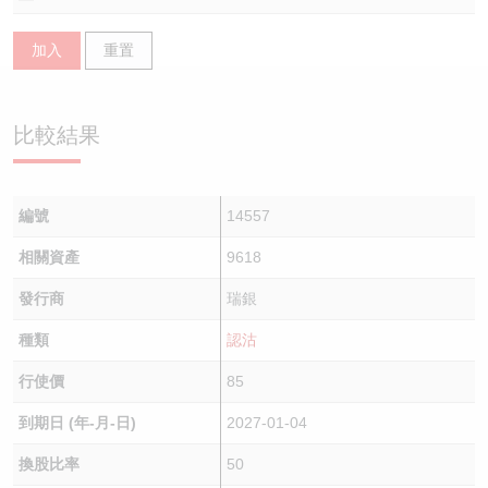
認股證/牛熊證日誌
牛熊證到期結算價查詢
中資ETFs溢價比較
加入
重置
認股證文件及公告
牛熊證分析儀
AH 股價對照
比較結果
認股證文件及公告 (瑞信)
牛熊證速算機
即市板塊表現
牛熊證文件及公告
ADR
編號
14557
牛熊證文件及公告 (瑞信)
收市競價變化
相關資產
9618
發行商
瑞銀
種類
認沽
行使價
85
到期日 (年-月-日)
2027-01-04
換股比率
50