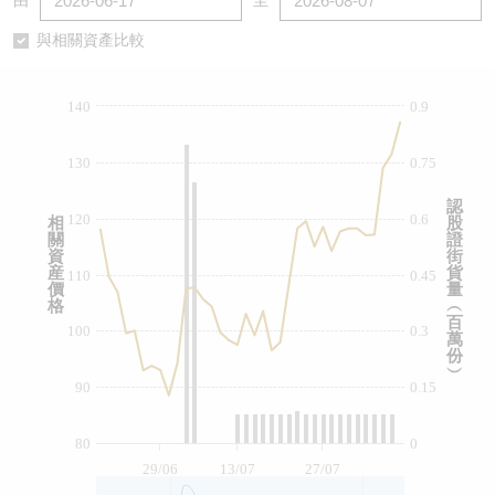
由
至
認股證/牛熊證日誌
牛熊證到期結算價查詢
中資ETFs溢價比較
與相關資產比較
認股證文件及公告
牛熊證分析儀
AH 股價對照
140
0.9
認股證文件及公告 (瑞信)
牛熊證速算機
即市板塊表現
130
0.75
牛熊證文件及公告
ADR
認
120
0.6
相
股
關
證
牛熊證文件及公告 (瑞信)
收市競價變化
資
街
産
貨
110
0.45
價
量
格
︵
百
100
0.3
萬
份
︶
90
0.15
80
0
29/06
13/07
27/07