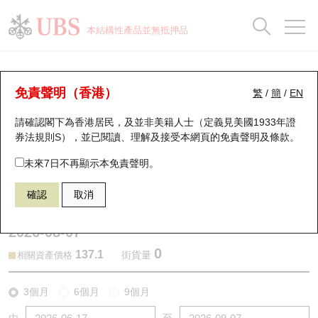
正股資料及市場統計
認股證分析儀
牛熊證分析儀
輪證市場統計
港股通資金流
瑞銀輪證教室
認股證
牛熊證
本結構性產品並無抵押品
認股證搜尋
表現
圖搜牛熊
表現
十大成交
港股通資金流
十大成交
瑞銀輪證教室
認股證分析儀
瑞銀認股證一覽
街貨統計
街貨統計
十大升幅/跌幅
正股分析儀
持股比重
每月輪證大市專題
牛熊全景快搜
免責聲明（香港）
繁
/
簡
/
EN
表現
街貨統計
比較
請確認閣下為香港居民，及並非美籍人士（定義見美國1933年證
新發行瑞銀認股證
比較
牛熊證搜尋
比較
十大認股證成交分佈
二十大活躍股份
顯示所有持股比重
輪證專欄
券法規則S），並已閱讀、理解及接受本網頁的
免責聲明及條款
。
即將到期認股證
牛熊證街貨分佈圖
十天股證佔大市成交
恒指成份股
講座及教育短片
13857 瑞銀
認購
未來7日不再顯示本免責聲明。
2259 紫金黃金國際
確認
取消
認股證到期結算價查詢
正股牛熊證列表
資金流
國指成份股
認股證投資者教育
2026-08-07
認股證分析儀
新發行瑞銀牛熊證
街貨統計
科指成份股
牛熊證投資者教育
0
137.1
街貨量
相關資產價格
認股證速算機
已收回牛熊證剩餘價值
三十大平均引伸波幅
相關資產沽空
認股證牛熊證常問問題
3個月
6個月
9個月
引伸波幅比較圖
即將到期牛熊證
業績及經濟日曆