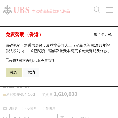
正股資料及市場統計
認股證分析儀
牛熊證分析儀
輪證市場統計
港股通資金流
瑞銀輪證教室
認股證
牛熊證
本結構性產品並無抵押品
認股證搜尋
表現
圖搜牛熊
表現
十大成交
港股通資金流
十大成交
瑞銀輪證教室
認股證分析儀
瑞銀認股證一覽
街貨統計
街貨統計
十大升幅/跌幅
正股分析儀
持股比重
每月輪證大市專題
牛熊全景快搜
免責聲明（香港）
繁
/
簡
/
EN
表現
街貨統計
比較
請確認閣下為香港居民，及並非美籍人士（定義見美國1933年證
新發行瑞銀認股證
比較
牛熊證搜尋
比較
十大認股證成交分佈
二十大活躍股份
顯示所有持股比重
輪證專欄
券法規則S），並已閱讀、理解及接受本網頁的
免責聲明及條款
。
即將到期認股證
牛熊證街貨分佈圖
十天股證佔大市成交
恒指成份股
講座及教育短片
13332 瑞銀
認購
未來7日不再顯示本免責聲明。
9926 康方生物－Ｂ
確認
取消
認股證到期結算價查詢
正股牛熊證列表
資金流
國指成份股
認股證投資者教育
2026-08-07
認股證分析儀
新發行瑞銀牛熊證
街貨統計
科指成份股
牛熊證投資者教育
1,610,000
100
街貨量
相關資產價格
認股證速算機
已收回牛熊證剩餘價值
三十大平均引伸波幅
相關資產沽空
認股證牛熊證常問問題
3個月
6個月
9個月
引伸波幅比較圖
即將到期牛熊證
業績及經濟日曆