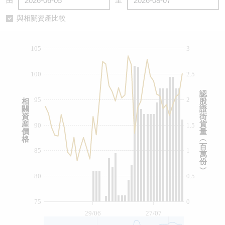
由
至
認股證/牛熊證日誌
牛熊證到期結算價查詢
中資ETFs溢價比較
與相關資產比較
認股證文件及公告
牛熊證分析儀
AH 股價對照
105
3
認股證文件及公告 (瑞信)
牛熊證速算機
即市板塊表現
100
2.5
牛熊證文件及公告
ADR
認
95
2
相
股
關
證
牛熊證文件及公告 (瑞信)
收市競價變化
資
街
産
貨
90
1.5
價
量
格
︵
百
85
1
萬
份
︶
80
0.5
75
0
29/06
27/07