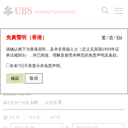
正股数据及市场统计
认股证分析仪
牛熊证分析仪
轮证市场统计
港股通资金流
瑞银轮证教室
认股证
牛熊证
本结构性产品并无抵押品
认股证搜寻
表现
图搜牛熊
表现
十大成交
港股通资金流
十大成交
瑞银轮证教室
认股证分析仪
瑞银认股证一览
街货统计
街货统计
十大升幅/跌幅
正股分析仪
持股比重
每月轮证大市专题
牛熊全景快搜
免責聲明（香港）
繁
/
简
/
EN
表现
街货统计
比较
请确认阁下为香港居民，及并非美籍人士（定义见美国1933年证
新发行瑞银认股证
比较
牛熊证搜寻
比较
十大认股证成交分布
二十大活跃股份
显示所有持股比重
轮证专栏
券法规则S），并已阅读、理解及接受本网页的
免责声明及条款
。
即将到期认股证
牛熊证街货分布图
十天股证占大市成交
恒指成份股
讲座及教育短片
13332 瑞银
认购
未来7日不再显示本免责声明。
9926 康方生物－Ｂ
確認
取消
认股证到期结算价查找
正股牛熊证列表
资金流
国指成份股
认股证投资者教育
2026-08-07
认股证分析仪
新发行瑞银牛熊证
街货统计
科指成份股
牛熊证投资者教育
0
100
街货量
相关资产价格
认股证速算机
已收回牛熊证剩余价值
三十大平均引伸波幅
相关资产沽空
认股证牛熊证常问问题
3个月
6个月
9个月
引伸波幅比较图
即将到期牛熊证
业绩及经济日历