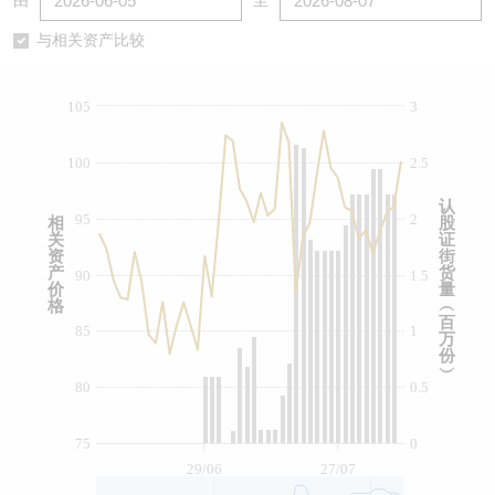
由
至
认股证/牛熊证日志
牛熊证到期结算价查找
中资ETFs溢价比较
与相关资产比较
认股证文件及公告
牛熊证分析仪
AH 股价对照
105
3
认股证文件及公告 (瑞信)
牛熊证速算机
即市板块表现
100
2.5
牛熊证文件及公告
ADR
认
95
2
相
股
关
证
牛熊证文件及公告 (瑞信)
收市竞价变化
资
街
产
货
90
1.5
价
量
格
︵
百
85
1
万
份
︶
80
0.5
75
0
29/06
27/07