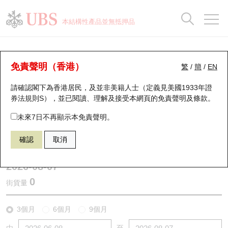
正股資料及市場統計
認股證分析儀
牛熊證分析儀
輪證市場統計
港股通資金流
瑞銀輪證教室
認股證
牛熊證
本結構性產品並無抵押品
認股證搜尋
表現
圖搜牛熊
表現
十大成交
港股通資金流
十大成交
瑞銀輪證教室
認股證分析儀
瑞銀認股證一覽
街貨統計
街貨統計
十大升幅/跌幅
正股分析儀
持股比重
每月輪證大市專題
牛熊全景快搜
免責聲明（香港）
繁
/
簡
/
EN
表現
街貨統計
比較
請確認閣下為香港居民，及並非美籍人士（定義見美國1933年證
新發行瑞銀認股證
比較
牛熊證搜尋
比較
十大認股證成交分佈
二十大活躍股份
顯示所有持股比重
輪證專欄
券法規則S），並已閱讀、理解及接受本網頁的
免責聲明及條款
。
即將到期認股證
牛熊證街貨分佈圖
十天股證佔大市成交
恒指成份股
講座及教育短片
11173 瑞銀
認購
未來7日不再顯示本免責聲明。
N225 日經平均指數
確認
取消
認股證到期結算價查詢
正股牛熊證列表
資金流
國指成份股
認股證投資者教育
2026-08-07
認股證分析儀
新發行瑞銀牛熊證
街貨統計
科指成份股
牛熊證投資者教育
0
街貨量
認股證速算機
已收回牛熊證剩餘價值
三十大平均引伸波幅
相關資產沽空
認股證牛熊證常問問題
3個月
6個月
9個月
引伸波幅比較圖
即將到期牛熊證
業績及經濟日曆