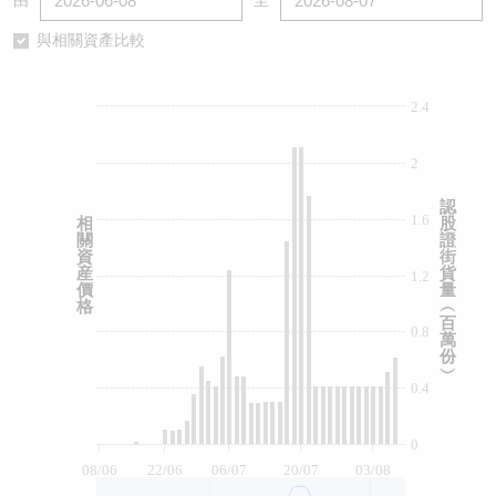
由
至
認股證/牛熊證日誌
牛熊證到期結算價查詢
中資ETFs溢價比較
與相關資產比較
認股證文件及公告
牛熊證分析儀
AH 股價對照
2.4
認股證文件及公告 (瑞信)
牛熊證速算機
即市板塊表現
2
牛熊證文件及公告
ADR
認
1.6
相
股
關
證
牛熊證文件及公告 (瑞信)
收市競價變化
資
街
産
貨
1.2
價
量
格
︵
百
0.8
萬
份
︶
0.4
0
08/06
22/06
06/07
20/07
03/08