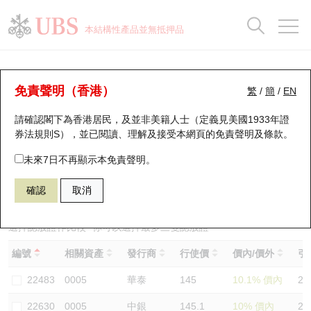
正股資料及市場統計
認股證分析儀
牛熊證分析儀
輪證市場統計
港股通資金流
瑞銀輪證教室
認股證
牛熊證
本結構性產品並無抵押品
認股證搜尋
表現
圖搜牛熊
表現
十大成交
港股通資金流
十大成交
瑞銀輪證教室
認股證分析儀
瑞銀認股證一覽
街貨統計
街貨統計
十大升幅/跌幅
正股分析儀
持股比重
每月輪證大市專題
牛熊全景快搜
免責聲明（香港）
繁
/
簡
/
EN
表現
街貨統計
比較
請確認閣下為香港居民，及並非美籍人士（定義見美國1933年證
新發行瑞銀認股證
比較
牛熊證搜尋
比較
十大認股證成交分佈
二十大活躍股份
顯示所有持股比重
輪證專欄
券法規則S），並已閱讀、理解及接受本網頁的
免責聲明及條款
。
即將到期認股證
牛熊證街貨分佈圖
十天股證佔大市成交
恒指成份股
講座及教育短片
26524 瑞銀
認購
未來7日不再顯示本免責聲明。
0005 匯豐控股
確認
取消
認股證到期結算價查詢
正股牛熊證列表
資金流
國指成份股
認股證投資者教育
認股證分析儀
新發行瑞銀牛熊證
街貨統計
科指成份股
牛熊證投資者教育
選擇認股證作比較
*你可以選擇最多
三
隻認股證
編號
相關資產
發行商
行使價
價內/價外
引
認股證速算機
已收回牛熊證剩餘價值
三十大平均引伸波幅
相關資產沽空
認股證牛熊證常問問題
22483
0005
華泰
145
10.1% 價內
26
引伸波幅比較圖
即將到期牛熊證
業績及經濟日曆
22630
0005
中銀
145.1
10% 價內
26