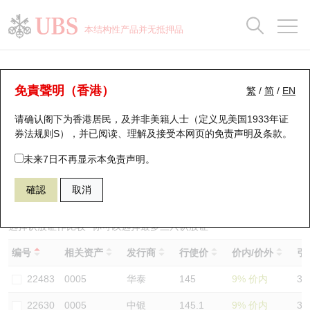
正股数据及市场统计
认股证分析仪
牛熊证分析仪
轮证市场统计
港股通资金流
瑞银轮证教室
认股证
牛熊证
本结构性产品并无抵押品
认股证搜寻
表现
图搜牛熊
表现
十大成交
港股通资金流
十大成交
瑞银轮证教室
认股证分析仪
瑞银认股证一览
街货统计
街货统计
十大升幅/跌幅
正股分析仪
持股比重
每月轮证大市专题
牛熊全景快搜
免責聲明（香港）
繁
/
简
/
EN
表现
街货统计
比较
请确认阁下为香港居民，及并非美籍人士（定义见美国1933年证
新发行瑞银认股证
比较
牛熊证搜寻
比较
十大认股证成交分布
二十大活跃股份
显示所有持股比重
轮证专栏
券法规则S），并已阅读、理解及接受本网页的
免责声明及条款
。
即将到期认股证
牛熊证街货分布图
十天股证占大市成交
恒指成份股
讲座及教育短片
26524 瑞银
认购
未来7日不再显示本免责声明。
0005 汇丰控股
確認
取消
认股证到期结算价查找
正股牛熊证列表
资金流
国指成份股
认股证投资者教育
认股证分析仪
新发行瑞银牛熊证
街货统计
科指成份股
牛熊证投资者教育
选择认股证作比较
*你可以选择最多
三
只认股证
编号
相关资产
发行商
行使价
价内/价外
引
认股证速算机
已收回牛熊证剩余价值
三十大平均引伸波幅
相关资产沽空
认股证牛熊证常问问题
22483
0005
华泰
145
9% 价内
31
引伸波幅比较图
即将到期牛熊证
业绩及经济日历
22630
0005
中银
145.1
9% 价内
30