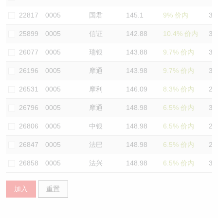
认股证/牛熊证日志
牛熊证到期结算价查找
中资ETFs溢价比较
22817
0005
国君
145.1
9% 价内
35
25899
0005
信证
142.88
10.4% 价内
32
认股证文件及公告
牛熊证分析仪
AH 股价对照
26077
0005
瑞银
143.88
9.7% 价内
35
认股证文件及公告 (瑞信)
牛熊证速算机
即市板块表现
26196
0005
摩通
143.98
9.7% 价内
36
牛熊证文件及公告
ADR
26531
0005
摩利
146.09
8.3% 价内
27
26796
0005
摩通
148.98
6.5% 价内
30
牛熊证文件及公告 (瑞信)
收市竞价变化
26806
0005
中银
148.98
6.5% 价内
28
26847
0005
法巴
148.98
6.5% 价内
29
26858
0005
法兴
148.98
6.5% 价内
30
加入
重置