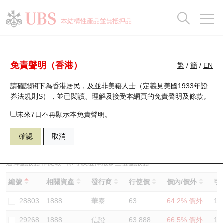
正股資料及市場統計
認股證分析儀
牛熊證分析儀
輪證市場統計
港股通資金流
瑞銀輪證教室
認股證
牛熊證
本結構性產品並無抵押品
認股證搜尋
表現
圖搜牛熊
表現
十大成交
港股通資金流
十大成交
瑞銀輪證教室
認股證分析儀
瑞銀認股證一覽
街貨統計
街貨統計
十大升幅/跌幅
正股分析儀
持股比重
每月輪證大市專題
牛熊全景快搜
免責聲明（香港）
繁
/
簡
/
EN
表現
街貨統計
比較
請確認閣下為香港居民，及並非美籍人士（定義見美國1933年證
新發行瑞銀認股證
比較
牛熊證搜尋
比較
十大認股證成交分佈
二十大活躍股份
顯示所有持股比重
輪證專欄
券法規則S），並已閱讀、理解及接受本網頁的
免責聲明及條款
。
即將到期認股證
牛熊證街貨分佈圖
十天股證佔大市成交
恒指成份股
講座及教育短片
29594 瑞銀
認購
未來7日不再顯示本免責聲明。
1888 建滔積層板
確認
取消
認股證到期結算價查詢
正股牛熊證列表
資金流
國指成份股
認股證投資者教育
認股證分析儀
新發行瑞銀牛熊證
街貨統計
科指成份股
牛熊證投資者教育
選擇認股證作比較
*你可以選擇最多
三
隻認股證
編號
相關資產
發行商
行使價
價內/價外
引
認股證速算機
已收回牛熊證剩餘價值
三十大平均引伸波幅
相關資產沽空
認股證牛熊證常問問題
28803
1888
華泰
63
64.2% 價外
12
引伸波幅比較圖
即將到期牛熊證
業績及經濟日曆
29268
1888
信證
63.888
66.5% 價外
11