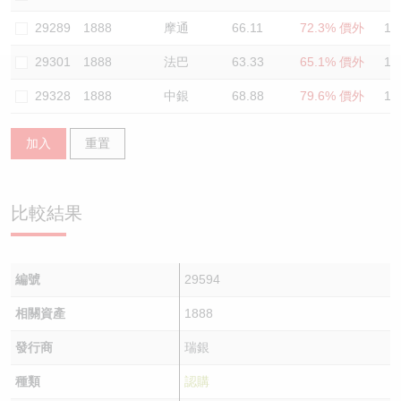
認股證/牛熊證日誌
牛熊證到期結算價查詢
中資ETFs溢價比較
29289
1888
摩通
66.11
72.3% 價外
11
29301
1888
法巴
63.33
65.1% 價外
11
認股證文件及公告
牛熊證分析儀
AH 股價對照
29328
1888
中銀
68.88
79.6% 價外
12
認股證文件及公告 (瑞信)
牛熊證速算機
即市板塊表現
加入
重置
牛熊證文件及公告
ADR
牛熊證文件及公告 (瑞信)
收市競價變化
比較結果
編號
29594
相關資產
1888
發行商
瑞銀
種類
認購