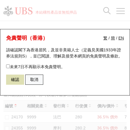
正股資料及市場統計
認股證分析儀
牛熊證分析儀
輪證市場統計
港股通資金流
瑞銀輪證教室
認股證
牛熊證
本結構性產品並無抵押品
認股證搜尋
表現
圖搜牛熊
表現
十大成交
港股通資金流
十大成交
瑞銀輪證教室
認股證分析儀
瑞銀認股證一覽
街貨統計
街貨統計
十大升幅/跌幅
正股分析儀
持股比重
每月輪證大市專題
牛熊全景快搜
免責聲明（香港）
繁
/
簡
/
EN
表現
街貨統計
比較
請確認閣下為香港居民，及並非美籍人士（定義見美國1933年證
新發行瑞銀認股證
比較
牛熊證搜尋
比較
十大認股證成交分佈
二十大活躍股份
顯示所有持股比重
輪證專欄
券法規則S），並已閱讀、理解及接受本網頁的
免責聲明及條款
。
即將到期認股證
牛熊證街貨分佈圖
十天股證佔大市成交
恒指成份股
講座及教育短片
24398 瑞銀
認購
未來7日不再顯示本免責聲明。
9999 網易
確認
取消
認股證到期結算價查詢
正股牛熊證列表
資金流
國指成份股
認股證投資者教育
認股證分析儀
新發行瑞銀牛熊證
街貨統計
科指成份股
牛熊證投資者教育
選擇認股證作比較
*你可以選擇最多
三
隻認股證
編號
相關資產
發行商
行使價
價內/價外
引
認股證速算機
已收回牛熊證剩餘價值
三十大平均引伸波幅
相關資產沽空
認股證牛熊證常問問題
24170
9999
法巴
280
36.5% 價外
78
引伸波幅比較圖
即將到期牛熊證
業績及經濟日曆
24355
9999
摩利
280.2
36.5% 價外
88