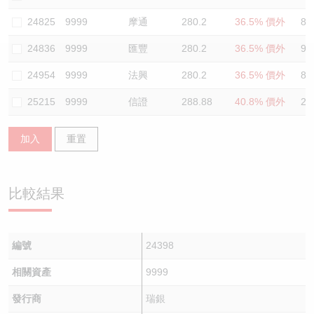
認股證/牛熊證日誌
牛熊證到期結算價查詢
中資ETFs溢價比較
24825
9999
摩通
280.2
36.5% 價外
89
24836
9999
匯豐
280.2
36.5% 價外
90
認股證文件及公告
牛熊證分析儀
AH 股價對照
24954
9999
法興
280.2
36.5% 價外
89
認股證文件及公告 (瑞信)
牛熊證速算機
即市板塊表現
25215
9999
信證
288.88
40.8% 價外
20
牛熊證文件及公告
ADR
加入
重置
牛熊證文件及公告 (瑞信)
收市競價變化
比較結果
編號
24398
相關資產
9999
發行商
瑞銀