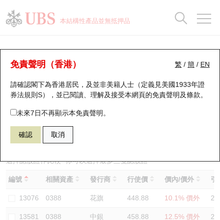
正股資料及市場統計
認股證分析儀
牛熊證分析儀
輪證市場統計
港股通資金流
瑞銀輪證教室
認股證
牛熊證
本結構性產品並無抵押品
認股證搜尋
表現
圖搜牛熊
表現
十大成交
港股通資金流
十大成交
瑞銀輪證教室
認股證分析儀
瑞銀認股證一覽
街貨統計
街貨統計
十大升幅/跌幅
正股分析儀
持股比重
每月輪證大市專題
牛熊全景快搜
免責聲明（香港）
繁
/
簡
/
EN
表現
街貨統計
比較
請確認閣下為香港居民，及並非美籍人士（定義見美國1933年證
新發行瑞銀認股證
比較
牛熊證搜尋
比較
十大認股證成交分佈
二十大活躍股份
顯示所有持股比重
輪證專欄
券法規則S），並已閱讀、理解及接受本網頁的
免責聲明及條款
。
即將到期認股證
牛熊證街貨分佈圖
十天股證佔大市成交
恒指成份股
講座及教育短片
14152 瑞銀
認購
未來7日不再顯示本免責聲明。
0388 香港交易所
確認
取消
認股證到期結算價查詢
正股牛熊證列表
資金流
國指成份股
認股證投資者教育
認股證分析儀
新發行瑞銀牛熊證
街貨統計
科指成份股
牛熊證投資者教育
選擇認股證作比較
*你可以選擇最多
三
隻認股證
編號
相關資產
發行商
行使價
價內/價外
引
認股證速算機
已收回牛熊證剩餘價值
三十大平均引伸波幅
相關資產沽空
認股證牛熊證常問問題
13076
0388
花旗
448.88
10.1% 價外
24
引伸波幅比較圖
即將到期牛熊證
業績及經濟日曆
13581
0388
中銀
458.88
12.5% 價外
27