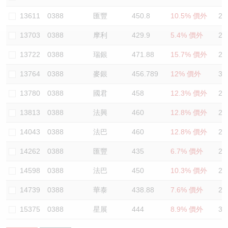
認股證/牛熊證日誌
牛熊證到期結算價查詢
中資ETFs溢價比較
13611
0388
匯豐
450.8
10.5% 價外
26
13703
0388
摩利
429.9
5.4% 價外
26
認股證文件及公告
牛熊證分析儀
AH 股價對照
13722
0388
瑞銀
471.88
15.7% 價外
26
認股證文件及公告 (瑞信)
牛熊證速算機
即市板塊表現
13764
0388
麥銀
456.789
12% 價外
33
牛熊證文件及公告
ADR
13780
0388
國君
458
12.3% 價外
23
13813
0388
法興
460
12.8% 價外
26
牛熊證文件及公告 (瑞信)
收市競價變化
14043
0388
法巴
460
12.8% 價外
25
14262
0388
匯豐
435
6.7% 價外
26
14598
0388
法巴
450
10.3% 價外
24
14739
0388
華泰
438.88
7.6% 價外
24
15375
0388
星展
444
8.9% 價外
30