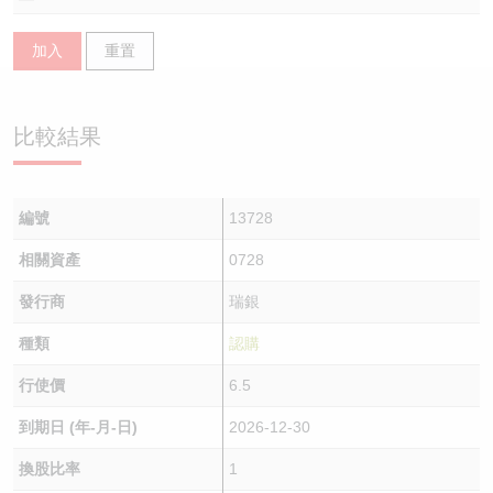
認股證/牛熊證日誌
牛熊證到期結算價查詢
中資ETFs溢價比較
加入
重置
認股證文件及公告
牛熊證分析儀
AH 股價對照
比較結果
認股證文件及公告 (瑞信)
牛熊證速算機
即市板塊表現
牛熊證文件及公告
ADR
編號
13728
牛熊證文件及公告 (瑞信)
收市競價變化
相關資產
0728
發行商
瑞銀
種類
認購
行使價
6.5
到期日 (年-月-日)
2026-12-30
換股比率
1