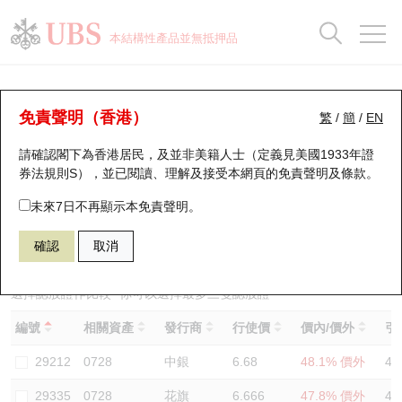
正股資料及市場統計
認股證分析儀
牛熊證分析儀
輪證市場統計
港股通資金流
瑞銀輪證教室
認股證
牛熊證
本結構性產品並無抵押品
認股證搜尋
表現
圖搜牛熊
表現
十大成交
港股通資金流
十大成交
瑞銀輪證教室
認股證分析儀
瑞銀認股證一覽
街貨統計
街貨統計
十大升幅/跌幅
正股分析儀
持股比重
每月輪證大市專題
牛熊全景快搜
免責聲明（香港）
繁
/
簡
/
EN
表現
街貨統計
比較
請確認閣下為香港居民，及並非美籍人士（定義見美國1933年證
新發行瑞銀認股證
比較
牛熊證搜尋
比較
十大認股證成交分佈
二十大活躍股份
顯示所有持股比重
輪證專欄
券法規則S），並已閱讀、理解及接受本網頁的
免責聲明及條款
。
即將到期認股證
牛熊證街貨分佈圖
十天股證佔大市成交
恒指成份股
講座及教育短片
13728 瑞銀
認購
未來7日不再顯示本免責聲明。
0728 中國電信
確認
取消
認股證到期結算價查詢
正股牛熊證列表
資金流
國指成份股
認股證投資者教育
認股證分析儀
新發行瑞銀牛熊證
街貨統計
科指成份股
牛熊證投資者教育
選擇認股證作比較
*你可以選擇最多
三
隻認股證
編號
相關資產
發行商
行使價
價內/價外
引
認股證速算機
已收回牛熊證剩餘價值
三十大平均引伸波幅
相關資產沽空
認股證牛熊證常問問題
29212
0728
中銀
6.68
48.1% 價外
47
引伸波幅比較圖
即將到期牛熊證
業績及經濟日曆
29335
0728
花旗
6.666
47.8% 價外
46