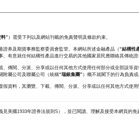
資料”
）需受下列以及網站刊載的免責聲明及條款約束。
正股資料及市場統計
瑞銀輪證教室
港證券及期貨事務監察委員會監管。本網站所述金融產品（
“結構性
事。有意就任何結構性產品進行交易的其他國家居民應聯絡其傳統證
載、傳閱、分派、分享或以任何其他方式使用任何部分或全部該等資
關附屬公司及聯屬公司（統稱
“瑞銀集團”
）概不就閣下的行為負責或
虛假資料，其瀏覽、下載、傳閱、分派、分享或以任何其他方式使用
見美國1933年證券法規則S），並已閱讀、理解及接受本網頁的
股
免
行商
行使價
價內/價外