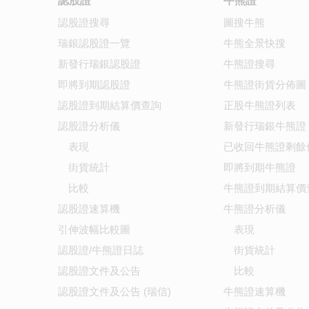
認股證
牛熊證
認股證搜尋
圖搜牛熊
瑞銀認股證一覽
牛熊全景快搜
新發行瑞銀認股證
牛熊證搜尋
即將到期認股證
牛熊證街貨分佈圖
認股證到期結算價查詢
正股牛熊證列表
認股證分析儀
新發行瑞銀牛熊證
表現
已收回牛熊證剩餘
街貨統計
即將到期牛熊證
比較
牛熊證到期結算價
認股證速算機
牛熊證分析儀
引伸波幅比較圖
表現
認股證/牛熊證日誌
街貨統計
認股證文件及公告
比較
認股證文件及公告 (瑞信)
牛熊證速算機