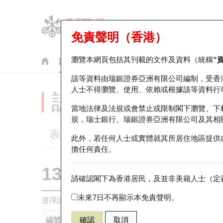
免責聲明（香港）
瀏覽本網頁包括其刊載的文件及資料（統稱
“
認股證
牛熊證
美股指數產品
輪證市場統計
該等資料由瑞銀證券亞洲有限公司編制，受香
人士不得瀏覽、使用、依賴或根據該等資料行
認股證分析儀
當地法律及法規或會禁止或限制閣下瀏覽、下
規，瑞士銀行、瑞銀證券亞洲有限公司及其相
表現
街貨統計
比較
此外，若任何人士或實體就其所居住地區提供
擔任何責任。
13419 瑞銀
認購
請確認閣下為香港居民，及並非美籍人士（定義
0700 騰訊控
未來7日不再顯示本免責聲明。
選擇認股證作比較
*你可以選擇最多
五
隻認股證
編號
確認
取消
相關資產
發