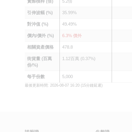
實際槓桿 (倍)
5.2倍
引伸波幅 (%)
35.99%
對沖值 (%)
49.49%
價內/價外 (%)
6.3% 價外
相關資產價格
478.8
街貨量 (百萬
1.12百萬 (0.37%)
份/%)
每手份數
5,000
最後更新時間:
2026-08-07 16:20
(15分鐘延遲)