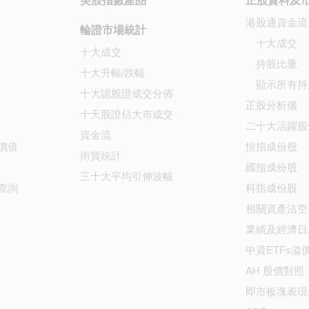
美股指數產品
正股資料及
港股通資金流
輪證市場統計
十大成交
十大成交
持股比重
十大升幅/跌幅
顯示所有持
十大認股證成交分佈
正股分析儀
十天股證佔大市成交
二十大活躍股
資金流
價值
恒指成份股
街貨統計
國指成份股
三十大平均引伸波幅
查詢
科指成份股
相關資產沽空
業績及經濟日
中資ETFs溢
AH 股價對照
即市板塊表現