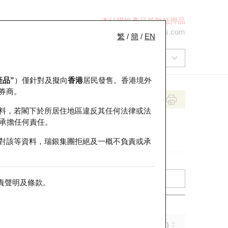
本結構性產品並無抵押品
+852 2971 6668
ol-hkwarrants@ubs.com
繁
/
簡
/
EN
產品”
）僅針對及擬向
香港
居民發售。香港境外
券商。
料，若閣下於所居住地區違反其任何法律或法
承擔任何責任。
對該等資料，瑞銀集團拒絕及一概不負責或承
責聲明及條款
。
引伸波幅 (%)
到期日 (年-月-日)