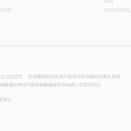
ADR
(瑞信)
收市競價變化
產品免責聲明
。其他國家的居民或不能使用這些網站的產品及服
價或數據的傳送可能因為數據提供者或網上交通而延誤。
選展示