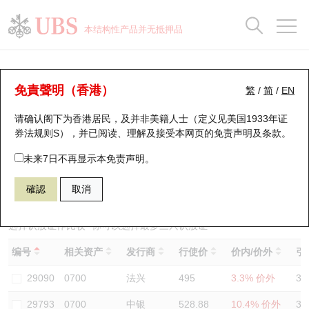
正股数据及市场统计
认股证分析仪
牛熊证分析仪
轮证市场统计
港股通资金流
瑞银轮证教室
认股证
牛熊证
本结构性产品并无抵押品
认股证搜寻
表现
图搜牛熊
表现
十大成交
港股通资金流
十大成交
瑞银轮证教室
认股证分析仪
瑞银认股证一览
街货统计
街货统计
十大升幅/跌幅
正股分析仪
持股比重
每月轮证大市专题
牛熊全景快搜
免責聲明（香港）
繁
/
简
/
EN
表现
街货统计
比较
请确认阁下为香港居民，及并非美籍人士（定义见美国1933年证
新发行瑞银认股证
比较
牛熊证搜寻
比较
十大认股证成交分布
二十大活跃股份
显示所有持股比重
轮证专栏
券法规则S），并已阅读、理解及接受本网页的
免责声明及条款
。
即将到期认股证
牛熊证街货分布图
十天股证占大市成交
恒指成份股
讲座及教育短片
13419 瑞银
认购
未来7日不再显示本免责声明。
0700 腾讯控股
確認
取消
认股证到期结算价查找
正股牛熊证列表
资金流
国指成份股
认股证投资者教育
认股证分析仪
新发行瑞银牛熊证
街货统计
科指成份股
牛熊证投资者教育
选择认股证作比较
*你可以选择最多
三
只认股证
编号
相关资产
发行商
行使价
价内/价外
引
认股证速算机
已收回牛熊证剩余价值
三十大平均引伸波幅
相关资产沽空
认股证牛熊证常问问题
29090
0700
法兴
495
3.3% 价外
36
引伸波幅比较图
即将到期牛熊证
业绩及经济日历
29793
0700
中银
528.88
10.4% 价外
36