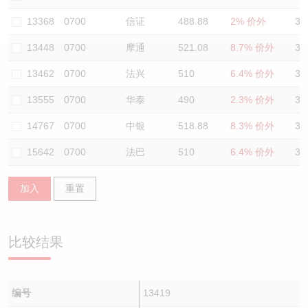
认股证/牛熊证日志
牛熊证到期结算价查找
中资ETFs溢价比较
13368
0700
信证
488.88
2% 价外
36
13448
0700
摩通
521.08
8.7% 价外
37
认股证文件及公告
牛熊证分析仪
AH 股价对照
13462
0700
法兴
510
6.4% 价外
36
认股证文件及公告 (瑞信)
牛熊证速算机
即市板块表现
13555
0700
华泰
490
2.3% 价外
35
牛熊证文件及公告
ADR
14767
0700
中银
518.88
8.3% 价外
35
15642
0700
法巴
510
6.4% 价外
37
牛熊证文件及公告 (瑞信)
收市竞价变化
加入
重置
比较结果
编号
13419