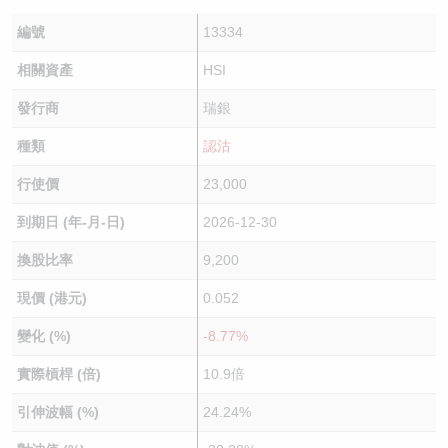
編號
13334
相關資產
HSI
發行商
瑞銀
種類
認沽
行使價
23,000
到期日 (年-月-日)
2026-12-30
換股比率
9,200
現價 (港元)
0.052
變化 (%)
-8.77%
實際槓桿 (倍)
10.9倍
引伸波幅 (%)
24.24%