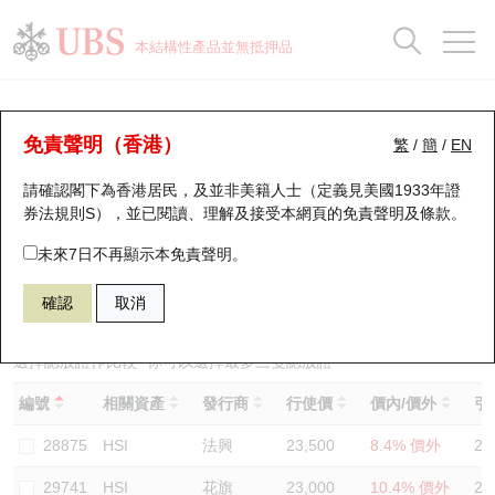
正股資料及市場統計
認股證分析儀
牛熊證分析儀
輪證市場統計
港股通資金流
瑞銀輪證教室
認股證
牛熊證
本結構性產品並無抵押品
認股證搜尋
表現
圖搜牛熊
表現
十大成交
港股通資金流
十大成交
瑞銀輪證教室
認股證分析儀
瑞銀認股證一覽
街貨統計
街貨統計
十大升幅/跌幅
正股分析儀
持股比重
每月輪證大市專題
牛熊全景快搜
免責聲明（香港）
繁
/
簡
/
EN
表現
街貨統計
比較
請確認閣下為香港居民，及並非美籍人士（定義見美國1933年證
新發行瑞銀認股證
比較
牛熊證搜尋
比較
十大認股證成交分佈
二十大活躍股份
顯示所有持股比重
輪證專欄
券法規則S），並已閱讀、理解及接受本網頁的
免責聲明及條款
。
即將到期認股證
牛熊證街貨分佈圖
十天股證佔大市成交
恒指成份股
講座及教育短片
13334 瑞銀
認沽
未來7日不再顯示本免責聲明。
HSI 恒生指數
確認
取消
認股證到期結算價查詢
正股牛熊證列表
資金流
國指成份股
認股證投資者教育
認股證分析儀
新發行瑞銀牛熊證
街貨統計
科指成份股
牛熊證投資者教育
選擇認股證作比較
*你可以選擇最多
三
隻認股證
編號
相關資產
發行商
行使價
價內/價外
引
認股證速算機
已收回牛熊證剩餘價值
三十大平均引伸波幅
相關資產沽空
認股證牛熊證常問問題
28875
HSI
法興
23,500
8.4% 價外
23
引伸波幅比較圖
即將到期牛熊證
業績及經濟日曆
29741
HSI
花旗
23,000
10.4% 價外
22