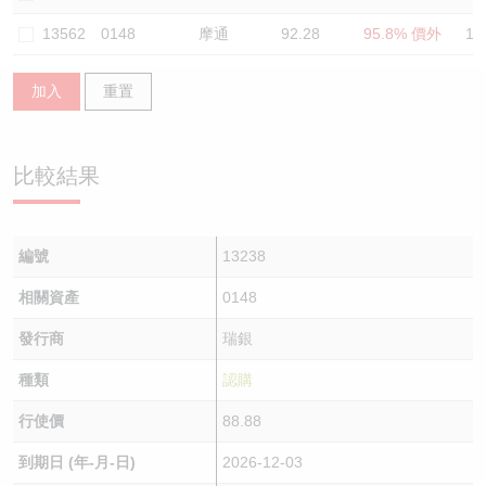
認股證/牛熊證日誌
牛熊證到期結算價查詢
中資ETFs溢價比較
13562
0148
摩通
92.28
95.8% 價外
11
認股證文件及公告
牛熊證分析儀
AH 股價對照
加入
重置
認股證文件及公告 (瑞信)
牛熊證速算機
即市板塊表現
比較結果
牛熊證文件及公告
ADR
牛熊證文件及公告 (瑞信)
收市競價變化
編號
13238
相關資產
0148
發行商
瑞銀
種類
認購
行使價
88.88
到期日 (年-月-日)
2026-12-03