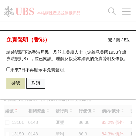
正股資料及市場統計
認股證分析儀
牛熊證分析儀
輪證市場統計
港股通資金流
瑞銀輪證教室
認股證
牛熊證
本結構性產品並無抵押品
認股證搜尋
表現
圖搜牛熊
表現
十大成交
港股通資金流
十大成交
瑞銀輪證教室
認股證分析儀
瑞銀認股證一覽
街貨統計
街貨統計
十大升幅/跌幅
正股分析儀
持股比重
每月輪證大市專題
牛熊全景快搜
免責聲明（香港）
繁
/
簡
/
EN
表現
街貨統計
比較
請確認閣下為香港居民，及並非美籍人士（定義見美國1933年證
新發行瑞銀認股證
比較
牛熊證搜尋
比較
十大認股證成交分佈
二十大活躍股份
顯示所有持股比重
輪證專欄
券法規則S），並已閱讀、理解及接受本網頁的
免責聲明及條款
。
即將到期認股證
牛熊證街貨分佈圖
十天股證佔大市成交
恒指成份股
講座及教育短片
13238 瑞銀
認購
未來7日不再顯示本免責聲明。
0148 建滔集團
確認
取消
認股證到期結算價查詢
正股牛熊證列表
資金流
國指成份股
認股證投資者教育
認股證分析儀
新發行瑞銀牛熊證
街貨統計
科指成份股
牛熊證投資者教育
選擇認股證作比較
*你可以選擇最多
三
隻認股證
編號
相關資產
發行商
行使價
價內/價外
引
認股證速算機
已收回牛熊證剩餘價值
三十大平均引伸波幅
相關資產沽空
認股證牛熊證常問問題
13101
0148
匯豐
86.38
83.2% 價外
10
引伸波幅比較圖
即將到期牛熊證
業績及經濟日曆
13150
0148
摩利
86.9
84.3% 價外
10