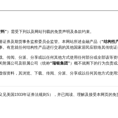
资料”
）需受下列以及网站刊载的免责声明及条款约束。
正股数据及市场统计
瑞银轮证教室
港证券及期货事务监察委员会监管。本网站所述金融产品（
“结构性
事。有意就任何结构性产品进行交易的其他国家居民应联络其传统证
载、传阅、分派、分享或以任何其他方式使用任何部分或全部该等资
关附属公司及联属公司（统称
“瑞银集团”
）概不就阁下的行为负责或
虚假资料，其浏览、下载、传阅、分派、分享或以任何其他方式使用
见美国1933年证券法规则S），并已阅读、理解及接受本网页的
团
免
行商
行使价
价内/价外