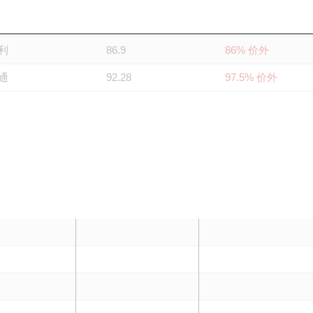
丰
86.38
84.9% 价外
利
86.9
86% 价外
通
92.28
97.5% 价外