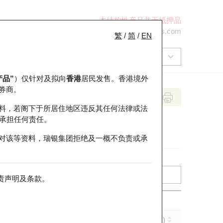
本结构性产品并无抵押品
+852 2971 6668
ol-hkwarrants@ubs.com
繁
/
简
/
EN
产品”
）仅针对及拟向
香港
居民发售。香港境外
券商。
料，若阁下于所居住地区违反其任何法律或法
承担任何责任。
对该等资料，瑞银集团拒绝及一概不负责或承
责声明及条款
。
引伸波幅 (%)
到期日 (年-月-日)