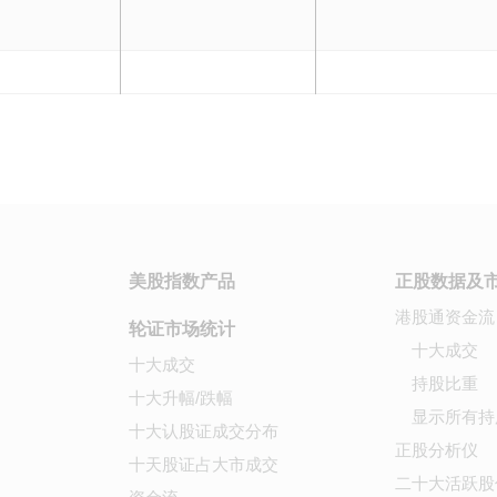
美股指数产品
正股数据及
港股通资金流
轮证市场统计
十大成交
十大成交
持股比重
十大升幅/跌幅
显示所有持
十大认股证成交分布
正股分析仪
十天股证占大市成交
二十大活跃股