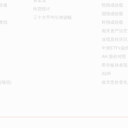
资金流
价值
恒指成份股
街货统计
国指成份股
三十大平均引伸波幅
查找
科指成份股
相关资产沽空
业绩及经济日
中资ETFs溢
AH 股价对照
即市板块表现
ADR
(瑞信)
收市竞价变化