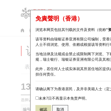
免責聲明（香港）
浏览本网页包括其刊载的文件及资料（统称
“
认股证
牛熊证
美股指数产品
轮证市场统计
该等资料由瑞银证券亚洲有限公司编制，受香
人士不得浏览、使用、依赖或根据该等资料行
认股证分析仪
当地法律及法规或会禁止或限制阁下浏览、下
规，瑞士银行、瑞银证券亚洲有限公司及其相
表现
街货统计
比较
此外，若任何人士或实体就其所居住地区提供
担任何责任。
13238 瑞银
认购
请确认阁下为香港居民，及并非美籍人士（定义
0148 建滔集
未来7日不再显示本免责声明。
选择认股证作比较
*你可以选择最多
五
只认股证
编号
確認
取消
相关资产
发