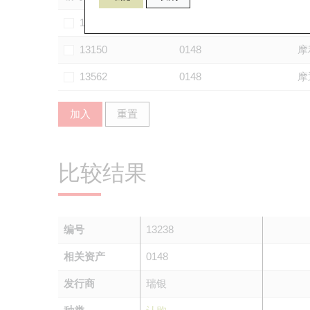
13101
0148
汇
13150
0148
摩
13562
0148
摩
加入
重置
比较结果
编号
13238
相关资产
0148
发行商
瑞银