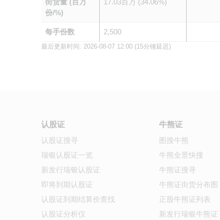
街货量 (百万
17.03百万 (34.06%)
份/%)
每手份数
2,500
最后更新时间:
2026-08-07 12:00
(15分锺延迟)
认股证
牛熊证
认股证搜寻
图搜牛熊
瑞银认股证一览
牛熊全景快搜
新发行瑞银认股证
牛熊证搜寻
即将到期认股证
牛熊证街货分布图
认股证到期结算价查找
正股牛熊证列表
认股证分析仪
新发行瑞银牛熊证