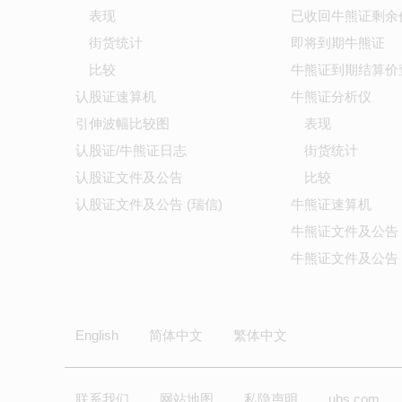
表现
已收回牛熊证剩余
街货统计
即将到期牛熊证
比较
牛熊证到期结算价
认股证速算机
牛熊证分析仪
引伸波幅比较图
表现
认股证/牛熊证日志
街货统计
认股证文件及公告
比较
认股证文件及公告 (瑞信)
牛熊证速算机
牛熊证文件及公告
牛熊证文件及公告 
English
简体中文
繁体中文
联系我们
网站地图
私隐声明
ubs.com