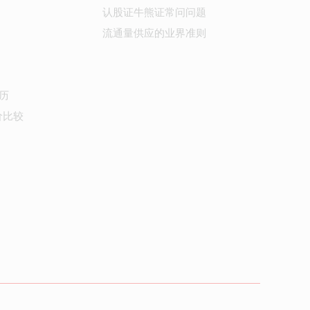
认股证牛熊证常问问题
流通量供应的业界准则
历
价比较