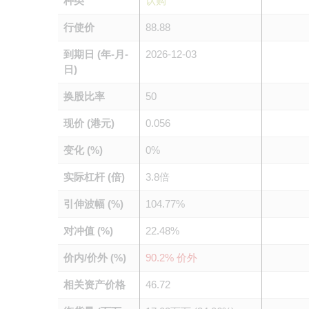
种类
认购
行使价
88.88
到期日 (年-月-
2026-12-03
日)
换股比率
50
现价 (港元)
0.056
变化 (%)
0%
实际杠杆 (倍)
3.8倍
引伸波幅 (%)
104.77%
对冲值 (%)
22.48%
价内/价外 (%)
90.2% 价外
相关资产价格
46.72