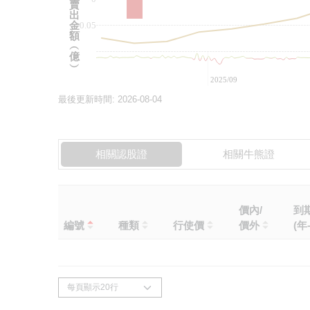
賣
出
金
-0.05
額
︵
億
︶
2025/09
最後更新時間:
2026-08-04
相關認股證
相關牛熊證
價內/
到
編號
種類
行使價
價外
(年