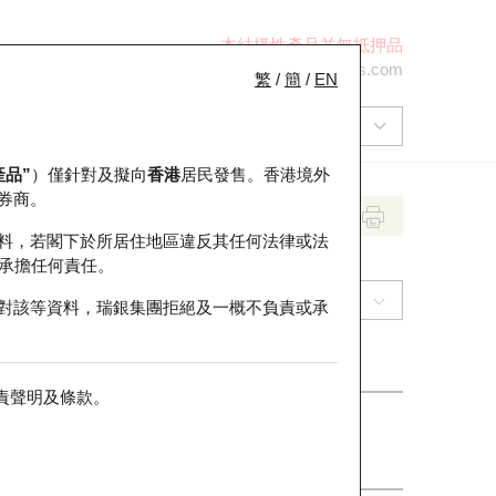
本結構性產品並無抵押品
+852 2971 6668
ol-hkwarrants@ubs.com
繁
/
簡
/
EN
產品”
）僅針對及擬向
香港
居民發售。香港境外
券商。
料，若閣下於所居住地區違反其任何法律或法
承擔任何責任。
(1997) 九龍倉置業
對該等資料，瑞銀集團拒絕及一概不負責或承
責聲明及條款
。
收市價
30