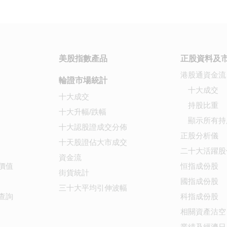
美股指數產品
正股資料及
港股通資金流
輪證市場統計
十大成交
十大成交
持股比重
十大升幅/跌幅
顯示所有持
十大認股證成交分佈
正股分析儀
十天股證佔大市成交
二十大活躍股
資金流
價值
恒指成份股
街貨統計
國指成份股
三十大平均引伸波幅
查詢
科指成份股
相關資產沽空
業績及經濟日