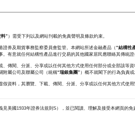
資料”
）需受下列以及網站刊載的免責聲明及條款約束。
正股資料及市場統計
瑞銀輪證教室
港證券及期貨事務監察委員會監管。本網站所述金融產品（
“結構性
事。有意就任何結構性產品進行交易的其他國家居民應聯絡其傳統證
載、傳閱、分派、分享或以任何其他方式使用任何部分或全部該等資
關附屬公司及聯屬公司（統稱
“瑞銀集團”
）概不就閣下的行為負責或
虛假資料，其瀏覽、下載、傳閱、分派、分享或以任何其他方式使用
見美國1933年證券法規則S），並已閱讀、理解及接受本網頁的
免
成交額
573.14百萬
前