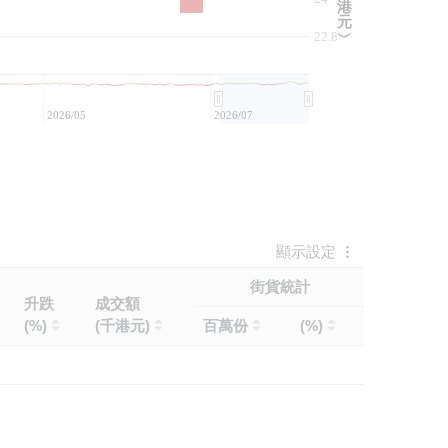
港
元
22.8
︶
2026/05
2026/07
顯示設定
街貨統計
升跌
成交額
(%)
(千港元)
百萬份
(%)