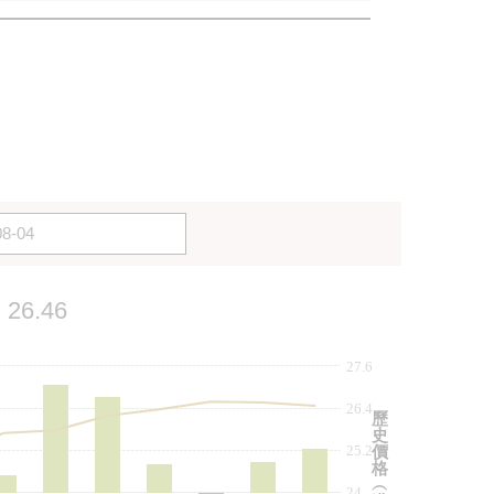
26.46
27.6
26.4
歷
史
25.2
價
格
︵
24