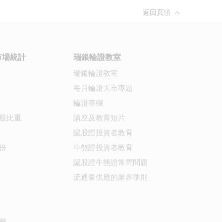
返回頁頂
市場統計
瑞銀輪證教室
瑞銀輪證教室
每月輪證大市專題
輪證專欄
股比重
講座及教育短片
認股證投資者教育
份
牛熊證投資者教育
認股證牛熊證常問問題
流通量供應的業界準則
曆