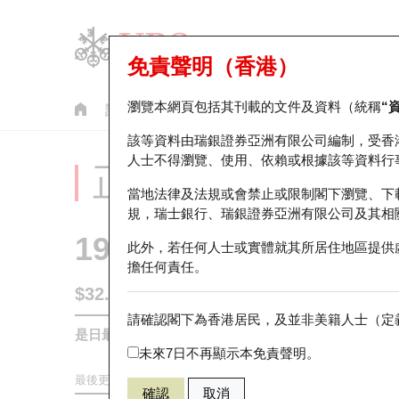
免責聲明（香港）
瀏覽本網頁包括其刊載的文件及資料（統稱
“
認股證
牛熊證
美股指數產品
輪證市場統計
該等資料由瑞銀證券亞洲有限公司編制，受香
人士不得瀏覽、使用、依賴或根據該等資料行
正股分析儀
當地法律及法規或會禁止或限制閣下瀏覽、下
規，瑞士銀行、瑞銀證券亞洲有限公司及其相
1997
九龍倉置業
此外，若任何人士或實體就其所居住地區提供
擔任何責任。
$32.08
2.08
(+6.93%)
請確認閣下為香港居民，及並非美籍人士（定義
是日最高/最低價
32.48
/
30.68
未來7日不再顯示本免責聲明。
最後更新時間:
2026-08-07 16:35 (15分鐘延遲)
確認
取消