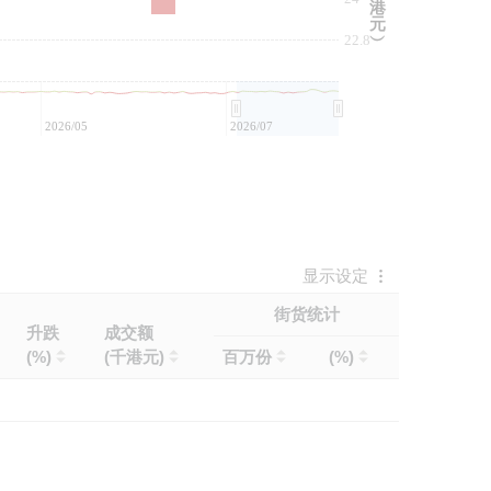
港
元
22.8
︶
2026/05
2026/07
显示设定
街货统计
升跌
成交额
(%)
(千港元)
百万份
(%)