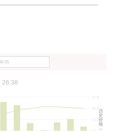
26.38
27.6
26.4
历
史
25.2
价
格
︵
24