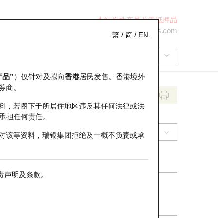
本结构性产品并无抵押品
+852 2971 6668
ol-hkwarrants@ubs.com
繁
/
简
/
EN
产品”
）仅针对及拟向
香港
居民发售。香港境外
券商。
料，若阁下于所居住地区违反其任何法律或法
承担任何责任。
(1997) 九龙仓置业
对该等资料，瑞银集团拒绝及一概不负责或承
责声明及条款
。
收市价
32.08