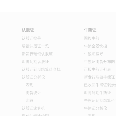
认股证
牛熊证
认股证搜寻
图搜牛熊
瑞银认股证一览
牛熊全景快搜
新发行瑞银认股证
牛熊证搜寻
即将到期认股证
牛熊证街货分布图
认股证到期结算价查找
正股牛熊证列表
认股证分析仪
新发行瑞银牛熊证
表现
已收回牛熊证剩余
街货统计
即将到期牛熊证
比较
牛熊证到期结算价
认股证速算机
牛熊证分析仪
引伸波幅比较图
表现