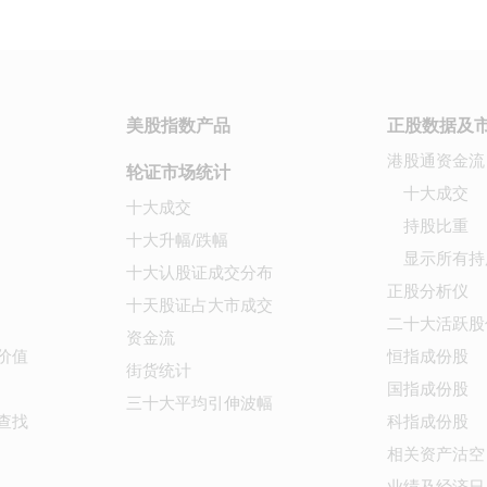
美股指数产品
正股数据及
港股通资金流
轮证市场统计
十大成交
十大成交
持股比重
十大升幅/跌幅
显示所有持
十大认股证成交分布
正股分析仪
十天股证占大市成交
二十大活跃股
资金流
价值
恒指成份股
街货统计
国指成份股
三十大平均引伸波幅
查找
科指成份股
相关资产沽空
业绩及经济日