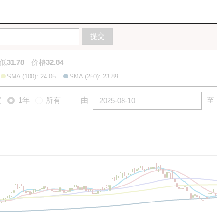
10天
20天
50天
100天
250天
图
提交
低
31.78
价格
32.84
SMA (100): 24.05
SMA (250): 23.89
度
1年
所有
由
至