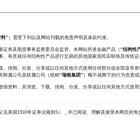
资料”
）需受下列以及网站刊载的免责声明及条款约束。
正股数据及市场统计
瑞银轮证教室
港证券及期货事务监察委员会监管。本网站所述金融产品（
“结构性
事。有意就任何结构性产品进行交易的其他国家居民应联络其传统证
载、传阅、分派、分享或以任何其他方式使用任何部分或全部该等资
关附属公司及联属公司（统称
“瑞银集团”
）概不就阁下的行为负责或
虚假资料，其浏览、下载、传阅、分派、分享或以任何其他方式使用
见美国1933年证券法规则S），并已阅读、理解及接受本网页的
免
成交额
186.64百万
前