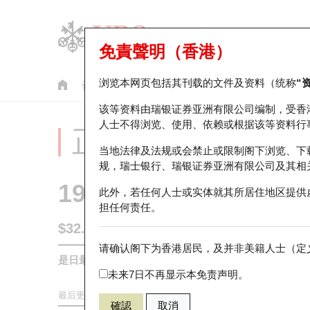
免責聲明（香港）
浏览本网页包括其刊载的文件及资料（统称
“
认股证
牛熊证
美股指数产品
轮证市场统计
该等资料由瑞银证券亚洲有限公司编制，受香
人士不得浏览、使用、依赖或根据该等资料行
正股分析仪
当地法律及法规或会禁止或限制阁下浏览、下
规，瑞士银行、瑞银证券亚洲有限公司及其相
1997
九龙仓置业
此外，若任何人士或实体就其所居住地区提供
担任何责任。
$32.8
0.72
(+2.24%)
请确认阁下为香港居民，及并非美籍人士（定义
是日最高/最低价
32.88
/
31.78
未来7日不再显示本免责声明。
最后更新时间:
2026-08-10 14:00 (15分钟延迟)
確認
取消