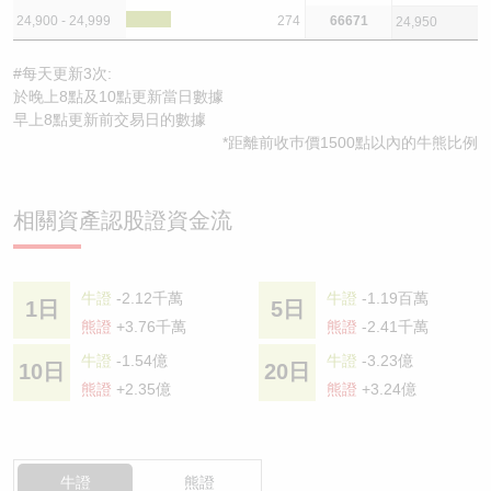
24,900 - 24,999
274
66671
24,950
#每天更新3次:
於晚上8點及10點更新當日數據
早上8點更新前交易日的數據
*距離前收巿價1500點以內的牛熊比例
相關資產認股證資金流
牛證
-2.12千萬
牛證
-1.19百萬
1日
5日
熊證
+3.76千萬
熊證
-2.41千萬
牛證
-1.54億
牛證
-3.23億
10日
20日
熊證
+2.35億
熊證
+3.24億
牛證
熊證