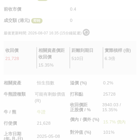
認股證/牛熊證日誌
牛熊證到期結算價查詢
中資ETFs溢價比較
前收市價
0.4
成交額 (港元)
0
即時
認股證文件及公告
牛熊證分析儀
AH 股價對照
最後更新時間:
2026-08-07 16:35 (15分鐘延遲)
認股證文件及公告 (瑞信)
牛熊證速算機
即市板塊表現
收回價
相關資產價距
距離到期日
實際槓桿 (倍)
牛熊證文件及公告
ADR
收回價
21,728
510日
6.3倍
15.35%
牛熊證文件及公告 (瑞信)
收市競價變化
相關資產
恒生指數
溢價 (%)
0.2%
牛熊證種類
可能有剩餘價值
打和點
25728
(R)
收回價距
3940.03 /
正股價 / %
15.35%
牛 / 熊
牛證
價內 / 價外 (%)
15.7% 價內
行使價
21,628
對沖值 (%)
101%
上市日期
2025-05-08
(年-月-日)