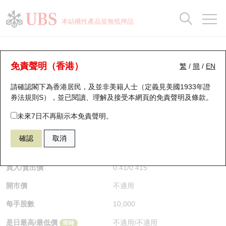
正股資料及市場統計
認股證分析儀
牛熊證分析儀
輪證市場統計
港股通資金流
瑞銀輪證教室
認股證
牛熊證
本結構性產品並無抵押品
認股證搜尋
表現
圖搜牛熊
表現
十大成交
港股通資金流
十大成交
瑞銀輪證教室
牛熊證分析儀
瑞銀認股證一覽
街貨統計
街貨統計
十大升幅/跌幅
正股分析儀
持股比重
每月輪證大市專題
牛熊全景快搜
免責聲明（香港）
繁
/
簡
/
EN
表現
街貨統計
比較
請確認閣下為香港居民，及並非美籍人士（定義見美國1933年證
新發行瑞銀認股證
比較
牛熊證搜尋
比較
十大認股證成交分佈
二十大活躍股份
顯示所有持股比重
輪證專欄
券法規則S），並已閱讀、理解及接受本網頁的
免責聲明及條款
。
即將到期認股證
牛熊證街貨分佈圖
十天股證佔大市成交
恒指成份股
講座及教育短片
69284 瑞銀
牛證
未來7日不再顯示本免責聲明。
HSI 恒生指數
確認
取消
認股證到期結算價查詢
正股牛熊證列表
資金流
國指成份股
認股證投資者教育
$0.41
0.01
(+2.5%)
即時
認股證分析儀
新發行瑞銀牛熊證
街貨統計
科指成份股
牛熊證投資者教育
買入/賣出價
0.41
/
0.415
開市價
不適用
認股證速算機
已收回牛熊證剩餘價值
三十大平均引伸波幅
相關資產沽空
認股證牛熊證常問問題
每手股數
10,000
引伸波幅比較圖
即將到期牛熊證
業績及經濟日曆
是日最高/最低價
不適用
/
不適用
即時