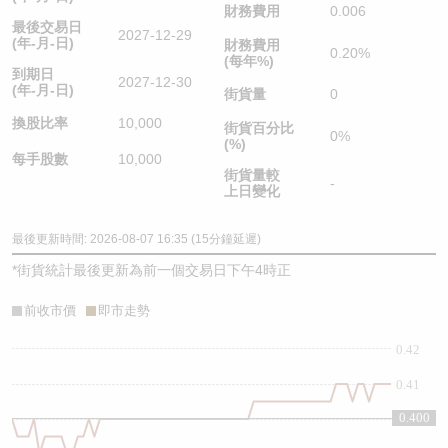
財務費用
0.006
最後交易日
2027-12-29
(年-月-日)
財務費用
0.20%
(每年%)
到期日
2027-12-30
(年-月-日)
街貨量
0
換股比率
10,000
街貨百分比
0%
(%)
每手股數
10,000
街貨量較
-
上日變化
最後更新時間: 2026-08-07 16:35 (15分鐘延遲)
*
街貨統計最後更新為前一個交易日下午4時正
前收市價
即市走勢
0.42
0.41
0.400
0.4