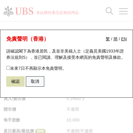
正股資料及市場統計
認股證分析儀
牛熊證分析儀
輪證市場統計
港股通資金流
瑞銀輪證教室
認股證
牛熊證
本結構性產品並無抵押品
認股證搜尋
表現
圖搜牛熊
表現
十大成交
港股通資金流
十大成交
瑞銀輪證教室
牛熊證分析儀
瑞銀認股證一覽
街貨統計
街貨統計
十大升幅/跌幅
正股分析儀
持股比重
每月輪證大市專題
牛熊全景快搜
免責聲明（香港）
繁
/
簡
/
EN
表現
街貨統計
比較
請確認閣下為香港居民，及並非美籍人士（定義見美國1933年證
新發行瑞銀認股證
比較
牛熊證搜尋
比較
十大認股證成交分佈
二十大活躍股份
顯示所有持股比重
輪證專欄
券法規則S），並已閱讀、理解及接受本網頁的
免責聲明及條款
。
即將到期認股證
牛熊證街貨分佈圖
十天股證佔大市成交
恒指成份股
講座及教育短片
69663 瑞銀
牛證
未來7日不再顯示本免責聲明。
HSI 恒生指數
確認
取消
認股證到期結算價查詢
正股牛熊證列表
資金流
國指成份股
認股證投資者教育
$0.295
0.005
(+1.72%)
即時
認股證分析儀
新發行瑞銀牛熊證
街貨統計
科指成份股
牛熊證投資者教育
買入/賣出價
0.295
/
0.3
開市價
不適用
認股證速算機
已收回牛熊證剩餘價值
三十大平均引伸波幅
相關資產沽空
認股證牛熊證常問問題
每手股數
10,000
引伸波幅比較圖
即將到期牛熊證
業績及經濟日曆
是日最高/最低價
不適用
/
不適用
即時