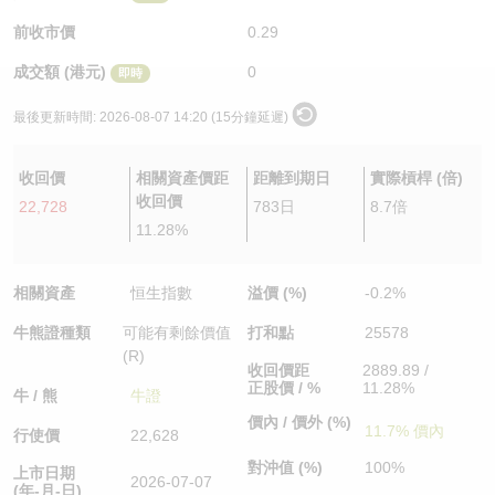
認股證/牛熊證日誌
牛熊證到期結算價查詢
中資ETFs溢價比較
前收市價
0.29
成交額 (港元)
0
即時
認股證文件及公告
牛熊證分析儀
AH 股價對照
最後更新時間:
2026-08-07 14:20 (15分鐘延遲)
認股證文件及公告 (瑞信)
牛熊證速算機
即市板塊表現
收回價
相關資產價距
距離到期日
實際槓桿 (倍)
牛熊證文件及公告
ADR
收回價
22,728
783日
8.7倍
11.28%
牛熊證文件及公告 (瑞信)
收市競價變化
相關資產
恒生指數
溢價 (%)
-0.2%
牛熊證種類
可能有剩餘價值
打和點
25578
(R)
收回價距
2889.89 /
正股價 / %
11.28%
牛 / 熊
牛證
價內 / 價外 (%)
11.7% 價內
行使價
22,628
對沖值 (%)
100%
上市日期
2026-07-07
(年-月-日)