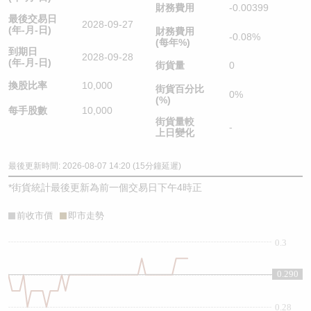
財務費用
-0.00399
最後交易日
2028-09-27
(年-月-日)
財務費用
-0.08%
(每年%)
到期日
2028-09-28
(年-月-日)
街貨量
0
換股比率
10,000
街貨百分比
0%
(%)
每手股數
10,000
街貨量較
-
上日變化
最後更新時間: 2026-08-07 14:20 (15分鐘延遲)
*
街貨統計最後更新為前一個交易日下午4時正
前收市價
即市走勢
0.3
0.290
0.29
0.28