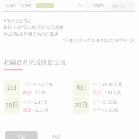
24,900 - 24,999
341
66671
24,950
#每天更新3次:
於晚上8點及10點更新當日數據
早上8點更新前交易日的數據
*距離前收巿價1500點以內的牛熊比例
相關資產認股證資金流
牛證
+4.35千萬
牛證
+2.93千萬
1日
5日
熊證
-8千萬
熊證
-7.61千萬
牛證
-1.17億
牛證
-3.65億
10日
20日
熊證
+1.37億
熊證
+3.33億
牛證
熊證