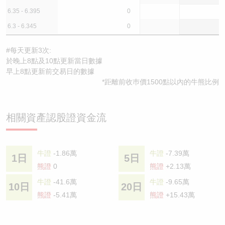
6.35 - 6.395
0
6.3 - 6.345
0
#每天更新3次:
於晚上8點及10點更新當日數據
早上8點更新前交易日的數據
*距離前收巿價1500點以內的牛熊比例
相關資產認股證資金流
牛證
-1.86萬
牛證
-7.39萬
1日
5日
熊證
0
熊證
+2.13萬
牛證
-41.6萬
牛證
-9.65萬
10日
20日
熊證
-5.41萬
熊證
+15.43萬