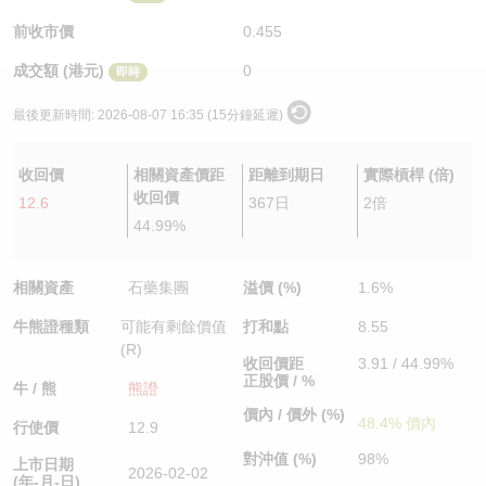
認股證/牛熊證日誌
牛熊證到期結算價查詢
中資ETFs溢價比較
前收市價
0.455
成交額 (港元)
0
即時
認股證文件及公告
牛熊證分析儀
AH 股價對照
最後更新時間:
2026-08-07 16:35 (15分鐘延遲)
認股證文件及公告 (瑞信)
牛熊證速算機
即市板塊表現
收回價
相關資產價距
距離到期日
實際槓桿 (倍)
牛熊證文件及公告
ADR
收回價
12.6
367日
2倍
44.99%
牛熊證文件及公告 (瑞信)
收市競價變化
相關資產
石藥集團
溢價 (%)
1.6%
牛熊證種類
可能有剩餘價值
打和點
8.55
(R)
收回價距
3.91 / 44.99%
正股價 / %
牛 / 熊
熊證
價內 / 價外 (%)
48.4% 價內
行使價
12.9
對沖值 (%)
98%
上市日期
2026-02-02
(年-月-日)