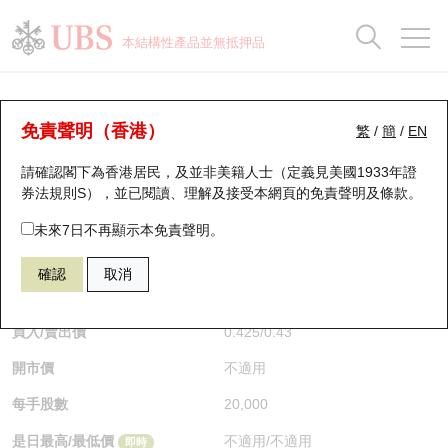
正股資料及市場統計
認股證分析儀
牛熊證分析儀
輪證市場統計
港股通資金流
瑞銀輪證教室
認股證
牛熊證
本結構性產品並無抵押品
認股證搜尋
表現
圖搜牛熊
表現
十大成交
港股通資金流
十大成交
瑞銀輪證教室
牛熊證分析儀
瑞銀認股證一覽
街貨統計
街貨統計
十大升幅/跌幅
正股分析儀
持股比重
每月輪證大市專題
牛熊全景快搜
免責聲明（香港）
繁
/
簡
/
EN
表現
街貨統計
比較
請確認閣下為香港居民，及並非美籍人士（定義見美國1933年證
新發行瑞銀認股證
比較
牛熊證搜尋
比較
十大認股證成交分佈
二十大活躍股份
顯示所有持股比重
輪證專欄
券法規則S），並已閱讀、理解及接受本網頁的
免責聲明及條款
。
即將到期認股證
牛熊證街貨分佈圖
十天股證佔大市成交
恒指成份股
講座及教育短片
68834 瑞銀
熊證
未來7日不再顯示本免責聲明。
1093 石藥集團
確認
取消
認股證到期結算價查詢
正股牛熊證列表
資金流
國指成份股
認股證投資者教育
$0.435
0.02
(-4.4%)
即時
認股證分析儀
新發行瑞銀牛熊證
街貨統計
科指成份股
牛熊證投資者教育
買入/賣出價
0.425
/
0.43
開市價
不適用
認股證速算機
已收回牛熊證剩餘價值
三十大平均引伸波幅
相關資產沽空
認股證牛熊證常問問題
每手股數
20,000
引伸波幅比較圖
即將到期牛熊證
業績及經濟日曆
是日最高/最低價
不適用
/
不適用
即時