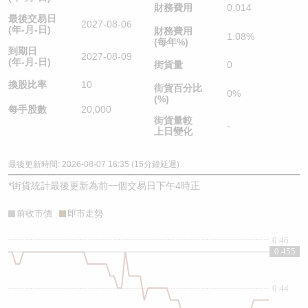
財務費用
0.014
最後交易日
2027-08-06
(年-月-日)
財務費用
1.08%
(每年%)
到期日
2027-08-09
(年-月-日)
街貨量
0
換股比率
10
街貨百分比
0%
(%)
每手股數
20,000
街貨量較
-
上日變化
最後更新時間: 2026-08-07 16:35 (15分鐘延遲)
*
街貨統計最後更新為前一個交易日下午4時正
前收市價
即市走勢
0.46
0.455
0.44