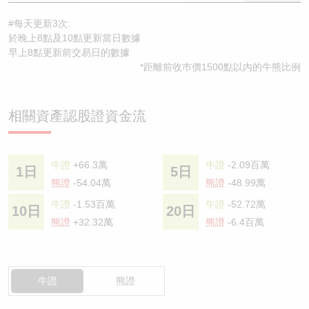
#每天更新3次:
於晚上8點及10點更新當日數據
早上8點更新前交易日的數據
*距離前收巿價1500點以內的牛熊比例
相關資產認股證資金流
牛證
+66.3萬
牛證
-2.09百萬
1日
5日
熊證
-54.04萬
熊證
-48.99萬
牛證
-1.53百萬
牛證
-52.72萬
10日
20日
熊證
+32.32萬
熊證
-6.4百萬
牛證
熊證