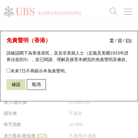
正股資料及市場統計
認股證分析儀
牛熊證分析儀
輪證市場統計
港股通資金流
瑞銀輪證教室
認股證
牛熊證
本結構性產品並無抵押品
認股證搜尋
表現
圖搜牛熊
表現
十大成交
港股通資金流
十大成交
瑞銀輪證教室
牛熊證分析儀
瑞銀認股證一覽
街貨統計
街貨統計
十大升幅/跌幅
正股分析儀
持股比重
每月輪證大市專題
牛熊全景快搜
免責聲明（香港）
繁
/
簡
/
EN
表現
街貨統計
比較
請確認閣下為香港居民，及並非美籍人士（定義見美國1933年證
新發行瑞銀認股證
比較
牛熊證搜尋
比較
十大認股證成交分佈
二十大活躍股份
顯示所有持股比重
輪證專欄
券法規則S），並已閱讀、理解及接受本網頁的
免責聲明及條款
。
即將到期認股證
牛熊證街貨分佈圖
十天股證佔大市成交
恒指成份股
講座及教育短片
68031 瑞銀
牛證
未來7日不再顯示本免責聲明。
HSTECH 恒生科技指數
確認
取消
認股證到期結算價查詢
正股牛熊證列表
資金流
國指成份股
認股證投資者教育
$0.149
0.002
(+1.36%)
即時
認股證分析儀
新發行瑞銀牛熊證
街貨統計
科指成份股
牛熊證投資者教育
買入/賣出價
0.149
/
0.15
開市價
不適用
認股證速算機
已收回牛熊證剩餘價值
三十大平均引伸波幅
相關資產沽空
認股證牛熊證常問問題
每手股數
10,000
引伸波幅比較圖
即將到期牛熊證
業績及經濟日曆
是日最高/最低價
不適用
/
不適用
即時