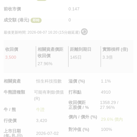
認股證/牛熊證日誌
牛熊證到期結算價查詢
中資ETFs溢價比較
前收市價
0.147
成交額 (港元)
0
即時
認股證文件及公告
牛熊證分析儀
AH 股價對照
最後更新時間:
2026-08-07 16:20 (15分鐘延遲)
認股證文件及公告 (瑞信)
牛熊證速算機
即市板塊表現
收回價
相關資產價距
距離到期日
實際槓桿 (倍)
牛熊證文件及公告
ADR
收回價
3,500
145日
3.3倍
27.96%
牛熊證文件及公告 (瑞信)
收市競價變化
相關資產
恒生科技指數
溢價 (%)
1.1%
牛熊證種類
可能有剩餘價值
打和點
4910
(R)
收回價距
1358.29 /
正股價 / %
27.96%
牛 / 熊
牛證
價內 / 價外 (%)
29.6% 價內
行使價
3,420
對沖值 (%)
100%
上市日期
2026-07-02
(年-月-日)