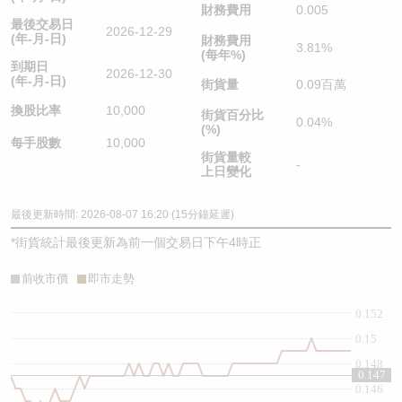
財務費用
0.005
最後交易日
2026-12-29
(年-月-日)
財務費用
3.81%
(每年%)
到期日
2026-12-30
(年-月-日)
街貨量
0.09百萬
換股比率
10,000
街貨百分比
0.04%
(%)
每手股數
10,000
街貨量較
-
上日變化
最後更新時間: 2026-08-07 16:20 (15分鐘延遲)
*
街貨統計最後更新為前一個交易日下午4時正
前收市價
即市走勢
0.152
0.15
0.148
0.147
0.146