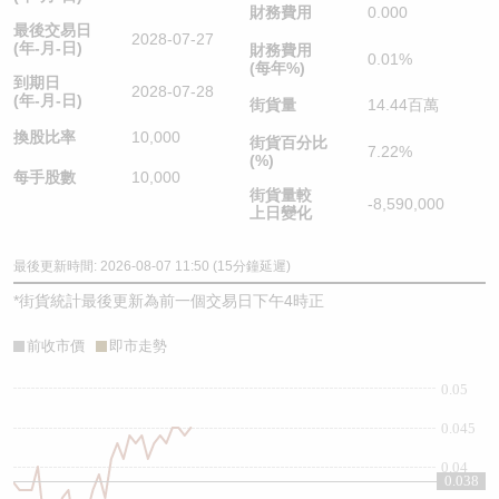
財務費用
0.000
最後交易日
2028-07-27
(年-月-日)
財務費用
0.01%
(每年%)
到期日
2028-07-28
(年-月-日)
街貨量
14.44百萬
換股比率
10,000
街貨百分比
7.22%
(%)
每手股數
10,000
街貨量較
-8,590,000
上日變化
最後更新時間: 2026-08-07 11:50 (15分鐘延遲)
*
街貨統計最後更新為前一個交易日下午4時正
前收市價
即市走勢
0.05
0.045
0.04
0.038