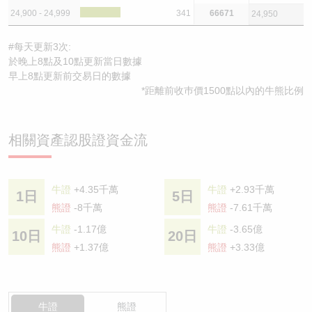
24,900 - 24,999
341
66671
24,950
#每天更新3次:
於晚上8點及10點更新當日數據
早上8點更新前交易日的數據
*距離前收巿價1500點以內的牛熊比例
相關資產認股證資金流
牛證
+4.35千萬
牛證
+2.93千萬
1日
5日
熊證
-8千萬
熊證
-7.61千萬
牛證
-1.17億
牛證
-3.65億
10日
20日
熊證
+1.37億
熊證
+3.33億
牛證
熊證