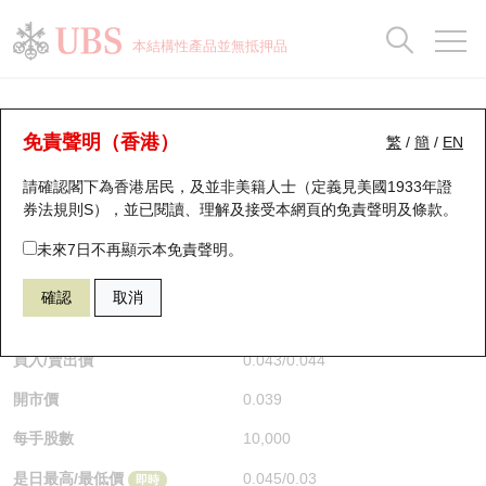
正股資料及市場統計
認股證分析儀
牛熊證分析儀
輪證市場統計
港股通資金流
瑞銀輪證教室
認股證
牛熊證
本結構性產品並無抵押品
認股證搜尋
表現
圖搜牛熊
表現
十大成交
港股通資金流
十大成交
瑞銀輪證教室
牛熊證分析儀
瑞銀認股證一覽
街貨統計
街貨統計
十大升幅/跌幅
正股分析儀
持股比重
每月輪證大市專題
牛熊全景快搜
免責聲明（香港）
繁
/
簡
/
EN
表現
街貨統計
比較
請確認閣下為香港居民，及並非美籍人士（定義見美國1933年證
新發行瑞銀認股證
比較
牛熊證搜尋
比較
十大認股證成交分佈
二十大活躍股份
顯示所有持股比重
輪證專欄
券法規則S），並已閱讀、理解及接受本網頁的
免責聲明及條款
。
即將到期認股證
牛熊證街貨分佈圖
十天股證佔大市成交
恒指成份股
講座及教育短片
67438 瑞銀
牛證
未來7日不再顯示本免責聲明。
HSI 恒生指數
確認
取消
認股證到期結算價查詢
正股牛熊證列表
資金流
國指成份股
認股證投資者教育
$0.044
0.006
(+15.79%)
即時
認股證分析儀
新發行瑞銀牛熊證
街貨統計
科指成份股
牛熊證投資者教育
買入/賣出價
0.043
/
0.044
開市價
0.039
認股證速算機
已收回牛熊證剩餘價值
三十大平均引伸波幅
相關資產沽空
認股證牛熊證常問問題
每手股數
10,000
引伸波幅比較圖
即將到期牛熊證
業績及經濟日曆
是日最高/最低價
0.045
/
0.03
即時