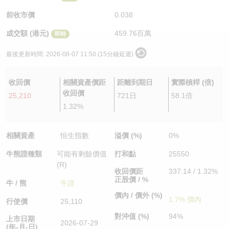
認股證/牛熊證日誌
牛熊證到期結算價查詢
中資ETFs溢價比較
前收市價
0.038
成交額 (港元)
459.76百萬
即時
認股證文件及公告
牛熊證分析儀
AH 股價對照
最後更新時間:
2026-08-07 11:50 (15分鐘延遲)
認股證文件及公告 (瑞信)
牛熊證速算機
即市板塊表現
收回價
相關資產價距
距離到期日
實際槓桿 (倍)
牛熊證文件及公告
ADR
收回價
25,210
721日
58.1倍
1.32%
牛熊證文件及公告 (瑞信)
收市競價變化
相關資產
恒生指數
溢價 (%)
0%
牛熊證種類
可能有剩餘價值
打和點
25550
(R)
收回價距
337.14 / 1.32%
正股價 / %
牛 / 熊
牛證
價內 / 價外 (%)
1.7% 價內
行使價
25,110
對沖值 (%)
94%
上市日期
2026-07-29
(年-月-日)