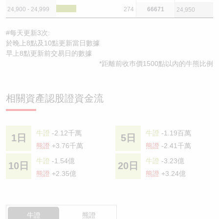
24,900 - 24,999
274
66671
24,950
#每天更新3次:
於晚上8點及10點更新當日數據
早上8點更新前交易日的數據
*距離前收巿價1500點以內的牛熊比例
相關資產認股證資金流
牛證
-2.12千萬
牛證
-1.19百萬
1日
5日
熊證
+3.76千萬
熊證
-2.41千萬
牛證
-1.54億
牛證
-3.23億
10日
20日
熊證
+2.35億
熊證
+3.24億
牛證
熊證