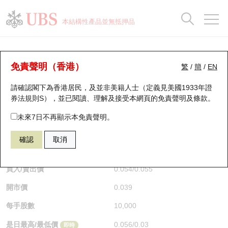
正股資料及市場統計
認股證分析儀
牛熊證分析儀
輪證市場統計
港股通資金流
瑞銀輪證教室
認股證
牛熊證
本結構性產品並無抵押品
認股證搜尋
表現
圖搜牛熊
表現
十大成交
港股通資金流
十大成交
瑞銀輪證教室
牛熊證分析儀
瑞銀認股證一覽
街貨統計
街貨統計
十大升幅/跌幅
正股分析儀
持股比重
每月輪證大市專題
牛熊全景快搜
免責聲明（香港）
繁
/
簡
/
EN
表現
街貨統計
比較
請確認閣下為香港居民，及並非美籍人士（定義見美國1933年證
新發行瑞銀認股證
比較
牛熊證搜尋
比較
十大認股證成交分佈
二十大活躍股份
顯示所有持股比重
輪證專欄
券法規則S），並已閱讀、理解及接受本網頁的
免責聲明及條款
。
即將到期認股證
牛熊證街貨分佈圖
十天股證佔大市成交
恒指成份股
講座及教育短片
67438 瑞銀
牛證
未來7日不再顯示本免責聲明。
HSI 恒生指數
確認
取消
認股證到期結算價查詢
正股牛熊證列表
資金流
國指成份股
認股證投資者教育
$0.055
0.017
(+44.74%)
即時
認股證分析儀
新發行瑞銀牛熊證
街貨統計
科指成份股
牛熊證投資者教育
買入/賣出價
0.054
/
0.055
開市價
0.039
認股證速算機
已收回牛熊證剩餘價值
三十大平均引伸波幅
相關資產沽空
認股證牛熊證常問問題
每手股數
10,000
引伸波幅比較圖
即將到期牛熊證
業績及經濟日曆
是日最高/最低價
0.056
/
0.03
即時