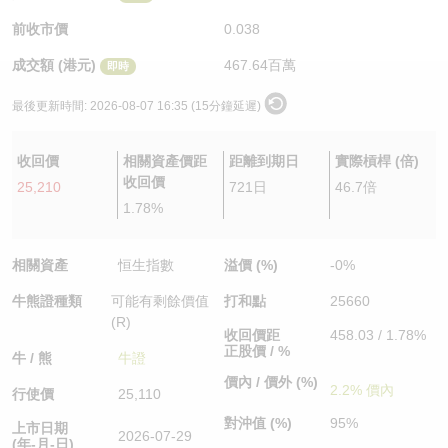
認股證/牛熊證日誌
牛熊證到期結算價查詢
中資ETFs溢價比較
前收市價
0.038
成交額 (港元)
467.64百萬
即時
認股證文件及公告
牛熊證分析儀
AH 股價對照
最後更新時間:
2026-08-07 16:35 (15分鐘延遲)
認股證文件及公告 (瑞信)
牛熊證速算機
即市板塊表現
收回價
相關資產價距
距離到期日
實際槓桿 (倍)
牛熊證文件及公告
ADR
收回價
25,210
721日
46.7倍
1.78%
牛熊證文件及公告 (瑞信)
收市競價變化
相關資產
恒生指數
溢價 (%)
-0%
牛熊證種類
可能有剩餘價值
打和點
25660
(R)
收回價距
458.03 / 1.78%
正股價 / %
牛 / 熊
牛證
價內 / 價外 (%)
2.2% 價內
行使價
25,110
對沖值 (%)
95%
上市日期
2026-07-29
(年-月-日)