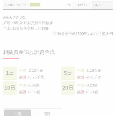
24,900 - 24,999
274
66671
24,950
#每天更新3次:
於晚上8點及10點更新當日數據
早上8點更新前交易日的數據
*距離前收巿價1500點以內的牛熊比例
相關資產認股證資金流
牛證
-2.12千萬
牛證
-1.19百萬
1日
5日
熊證
+3.76千萬
熊證
-2.41千萬
牛證
-1.54億
牛證
-3.23億
10日
20日
熊證
+2.35億
熊證
+3.24億
牛證
熊證