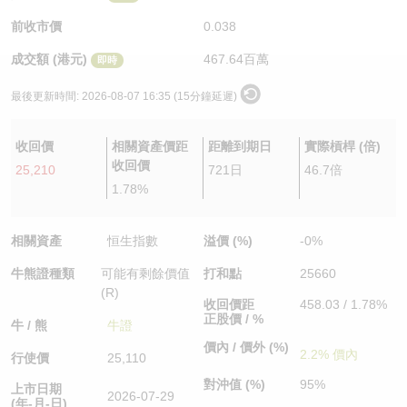
認股證/牛熊證日誌
牛熊證到期結算價查詢
中資ETFs溢價比較
前收市價
0.038
成交額 (港元)
467.64百萬
即時
認股證文件及公告
牛熊證分析儀
AH 股價對照
最後更新時間:
2026-08-07 16:35 (15分鐘延遲)
認股證文件及公告 (瑞信)
牛熊證速算機
即市板塊表現
收回價
相關資產價距
距離到期日
實際槓桿 (倍)
牛熊證文件及公告
ADR
收回價
25,210
721日
46.7倍
1.78%
牛熊證文件及公告 (瑞信)
收市競價變化
相關資產
恒生指數
溢價 (%)
-0%
牛熊證種類
可能有剩餘價值
打和點
25660
(R)
收回價距
458.03 / 1.78%
正股價 / %
牛 / 熊
牛證
價內 / 價外 (%)
2.2% 價內
行使價
25,110
對沖值 (%)
95%
上市日期
2026-07-29
(年-月-日)