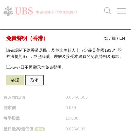
正股資料及市場統計
認股證分析儀
牛熊證分析儀
輪證市場統計
港股通資金流
瑞銀輪證教室
認股證
牛熊證
本結構性產品並無抵押品
認股證搜尋
表現
圖搜牛熊
表現
十大成交
港股通資金流
十大成交
瑞銀輪證教室
牛熊證分析儀
瑞銀認股證一覽
街貨統計
街貨統計
十大升幅/跌幅
正股分析儀
持股比重
每月輪證大市專題
牛熊全景快搜
免責聲明（香港）
繁
/
簡
/
EN
表現
街貨統計
比較
請確認閣下為香港居民，及並非美籍人士（定義見美國1933年證
新發行瑞銀認股證
比較
牛熊證搜尋
比較
十大認股證成交分佈
二十大活躍股份
顯示所有持股比重
輪證專欄
券法規則S），並已閱讀、理解及接受本網頁的
免責聲明及條款
。
即將到期認股證
牛熊證街貨分佈圖
十天股證佔大市成交
恒指成份股
講座及教育短片
67438 瑞銀
牛證
未來7日不再顯示本免責聲明。
HSI 恒生指數
確認
取消
認股證到期結算價查詢
正股牛熊證列表
資金流
國指成份股
認股證投資者教育
$0.055
0.017
(+44.74%)
即時
認股證分析儀
新發行瑞銀牛熊證
街貨統計
科指成份股
牛熊證投資者教育
買入/賣出價
0.054
/
0.055
開市價
0.039
認股證速算機
已收回牛熊證剩餘價值
三十大平均引伸波幅
相關資產沽空
認股證牛熊證常問問題
每手股數
10,000
引伸波幅比較圖
即將到期牛熊證
業績及經濟日曆
是日最高/最低價
0.056
/
0.03
即時