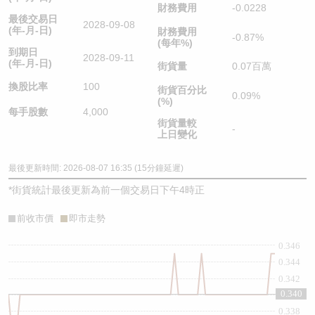
財務費用
-0.0228
最後交易日
2028-09-08
(年-月-日)
財務費用
-0.87%
(每年%)
到期日
2028-09-11
(年-月-日)
街貨量
0.07百萬
換股比率
100
街貨百分比
0.09%
(%)
每手股數
4,000
街貨量較
-
上日變化
最後更新時間: 2026-08-07 16:35 (15分鐘延遲)
*
街貨統計最後更新為前一個交易日下午4時正
前收市價
即市走勢
0.346
0.344
0.342
0.340
0.34
0.338