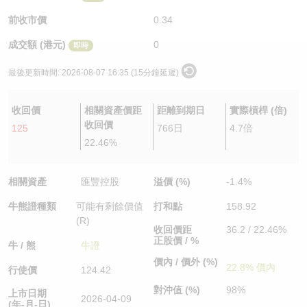
認股證/牛熊證日誌
牛熊證到期結算價查詢
中資ETFs溢價比較
前收市價
0.34
成交額 (港元)
0
即時
認股證文件及公告
牛熊證分析儀
AH 股價對照
最後更新時間:
2026-08-07 16:35 (15分鐘延遲)
認股證文件及公告 (瑞信)
牛熊證速算機
即市板塊表現
收回價
相關資產價距
距離到期日
實際槓桿 (倍)
牛熊證文件及公告
ADR
收回價
125
766日
4.7倍
22.46%
牛熊證文件及公告 (瑞信)
收市競價變化
相關資產
匯豐控股
溢價 (%)
-1.4%
牛熊證種類
可能有剩餘價值
打和點
158.92
(R)
收回價距
36.2 / 22.46%
正股價 / %
牛 / 熊
牛證
價內 / 價外 (%)
22.8% 價內
行使價
124.42
對沖值 (%)
98%
上市日期
2026-04-09
(年-月-日)