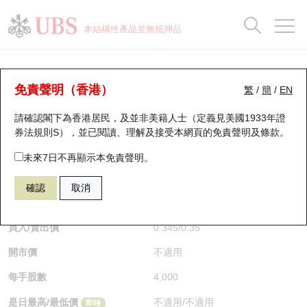
正股資料及市場統計
認股證分析儀
牛熊證分析儀
輪證市場統計
港股通資金流
瑞銀輪證教室
認股證
牛熊證
本結構性產品並無抵押品
認股證搜尋
表現
圖搜牛熊
表現
十大成交
港股通資金流
十大成交
瑞銀輪證教室
牛熊證分析儀
瑞銀認股證一覽
街貨統計
街貨統計
十大升幅/跌幅
正股分析儀
持股比重
每月輪證大市專題
牛熊全景快搜
免責聲明（香港）
繁
/
簡
/
EN
表現
街貨統計
比較
請確認閣下為香港居民，及並非美籍人士（定義見美國1933年證
新發行瑞銀認股證
比較
牛熊證搜尋
比較
十大認股證成交分佈
二十大活躍股份
顯示所有持股比重
輪證專欄
券法規則S），並已閱讀、理解及接受本網頁的
免責聲明及條款
。
即將到期認股證
牛熊證街貨分佈圖
十天股證佔大市成交
恒指成份股
講座及教育短片
54902 瑞銀
牛證
未來7日不再顯示本免責聲明。
0005 匯豐控股
確認
取消
認股證到期結算價查詢
正股牛熊證列表
資金流
國指成份股
認股證投資者教育
$0.345
0.005
(+1.47%)
即時
認股證分析儀
新發行瑞銀牛熊證
街貨統計
科指成份股
牛熊證投資者教育
買入/賣出價
0.345
/
0.35
開市價
不適用
認股證速算機
已收回牛熊證剩餘價值
三十大平均引伸波幅
相關資產沽空
認股證牛熊證常問問題
每手股數
4,000
引伸波幅比較圖
即將到期牛熊證
業績及經濟日曆
是日最高/最低價
不適用
/
不適用
即時