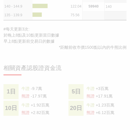
140 - 144.9
122.04
59940
140
135 - 139.9
75.56
#每天更新3次:
於晚上8點及10點更新當日數據
早上8點更新前交易日的數據
*距離前收巿價1500點以內的牛熊比例
相關資產認股證資金流
牛證
-9.7萬
牛證
+3百萬
1日
5日
熊證
-17.97萬
熊證
+17.91萬
牛證
+1.92百萬
牛證
+1.23百萬
10日
20日
熊證
+2.82百萬
熊證
+6.12百萬