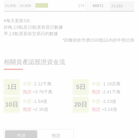
24,900 - 24,999
274
66671
24,950
#每天更新3次:
於晚上8點及10點更新當日數據
早上8點更新前交易日的數據
*距離前收巿價1500點以內的牛熊比例
相關資產認股證資金流
牛證
-2.12千萬
牛證
-1.19百萬
1日
5日
熊證
+3.76千萬
熊證
-2.41千萬
牛證
-1.54億
牛證
-3.23億
10日
20日
熊證
+2.35億
熊證
+3.24億
牛證
熊證