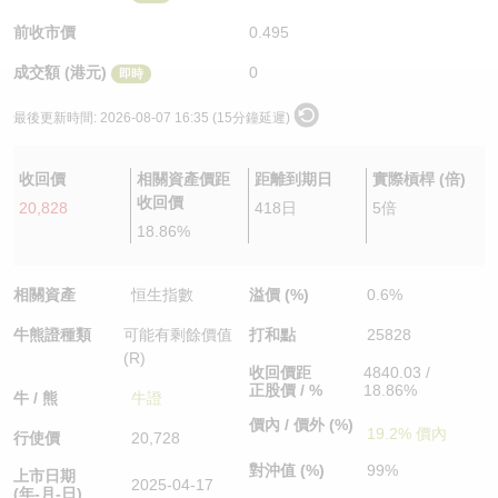
認股證/牛熊證日誌
牛熊證到期結算價查詢
中資ETFs溢價比較
前收市價
0.495
成交額 (港元)
0
即時
認股證文件及公告
牛熊證分析儀
AH 股價對照
最後更新時間:
2026-08-07 16:35 (15分鐘延遲)
認股證文件及公告 (瑞信)
牛熊證速算機
即市板塊表現
收回價
相關資產價距
距離到期日
實際槓桿 (倍)
牛熊證文件及公告
ADR
收回價
20,828
418日
5倍
18.86%
牛熊證文件及公告 (瑞信)
收市競價變化
相關資產
恒生指數
溢價 (%)
0.6%
牛熊證種類
可能有剩餘價值
打和點
25828
(R)
收回價距
4840.03 /
正股價 / %
18.86%
牛 / 熊
牛證
價內 / 價外 (%)
19.2% 價內
行使價
20,728
對沖值 (%)
99%
上市日期
2025-04-17
(年-月-日)