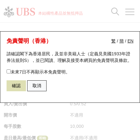
正股資料及市場統計
認股證分析儀
牛熊證分析儀
輪證市場統計
港股通資金流
瑞銀輪證教室
認股證
牛熊證
本結構性產品並無抵押品
認股證搜尋
表現
圖搜牛熊
表現
十大成交
港股通資金流
十大成交
瑞銀輪證教室
牛熊證分析儀
瑞銀認股證一覽
街貨統計
街貨統計
十大升幅/跌幅
正股分析儀
持股比重
每月輪證大市專題
牛熊全景快搜
免責聲明（香港）
繁
/
簡
/
EN
表現
街貨統計
比較
請確認閣下為香港居民，及並非美籍人士（定義見美國1933年證
新發行瑞銀認股證
比較
牛熊證搜尋
比較
十大認股證成交分佈
二十大活躍股份
顯示所有持股比重
輪證專欄
券法規則S），並已閱讀、理解及接受本網頁的
免責聲明及條款
。
即將到期認股證
牛熊證街貨分佈圖
十天股證佔大市成交
恒指成份股
講座及教育短片
65464 瑞銀
牛證
未來7日不再顯示本免責聲明。
HSI 恒生指數
確認
取消
認股證到期結算價查詢
正股牛熊證列表
資金流
國指成份股
認股證投資者教育
$0.51
0.015
(+3.03%)
即時
認股證分析儀
新發行瑞銀牛熊證
街貨統計
科指成份股
牛熊證投資者教育
買入/賣出價
0.5
/
0.52
開市價
不適用
認股證速算機
已收回牛熊證剩餘價值
三十大平均引伸波幅
相關資產沽空
認股證牛熊證常問問題
每手股數
10,000
引伸波幅比較圖
即將到期牛熊證
業績及經濟日曆
是日最高/最低價
不適用
/
不適用
即時