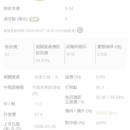
認股證/牛熊證日誌
牛熊證到期結算價查詢
中資ETFs溢價比較
前收市價
0.34
成交額 (港元)
0
即時
認股證文件及公告
牛熊證分析儀
AH 股價對照
最後更新時間:
2026-08-07 16:35 (15分鐘延遲)
認股證文件及公告 (瑞信)
牛熊證速算機
即市板塊表現
收回價
相關資產價距
距離到期日
實際槓桿 (倍)
牛熊證文件及公告
ADR
收回價
62
97日
2.5倍
34.63%
牛熊證文件及公告 (瑞信)
收市競價變化
相關資產
信達生物－Ｂ
溢價 (%)
0.6%
牛熊證種類
可能有剩餘價值
打和點
95.4
(R)
收回價距
32.85 / 34.63%
正股價 / %
牛 / 熊
牛證
價內 / 價外 (%)
39.5% 價內
行使價
57.4
對沖值 (%)
100%
上市日期
2026-03-26
(年-月-日)