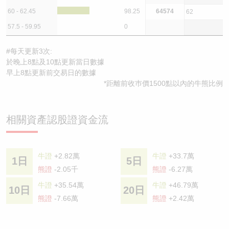
60 - 62.45
98.25
64574
62
57.5 - 59.95
0
#每天更新3次:
於晚上8點及10點更新當日數據
早上8點更新前交易日的數據
*距離前收巿價1500點以內的牛熊比例
相關資產認股證資金流
牛證
+2.82萬
牛證
+33.7萬
1日
5日
熊證
-2.05千
熊證
-6.27萬
牛證
+35.54萬
牛證
+46.79萬
10日
20日
熊證
-7.66萬
熊證
+2.42萬