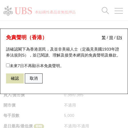
正股資料及市場統計
認股證分析儀
牛熊證分析儀
輪證市場統計
港股通資金流
瑞銀輪證教室
認股證
牛熊證
本結構性產品並無抵押品
認股證搜尋
表現
圖搜牛熊
表現
十大成交
港股通資金流
十大成交
瑞銀輪證教室
牛熊證分析儀
瑞銀認股證一覽
街貨統計
街貨統計
十大升幅/跌幅
正股分析儀
持股比重
每月輪證大市專題
牛熊全景快搜
免責聲明（香港）
繁
/
簡
/
EN
表現
街貨統計
比較
請確認閣下為香港居民，及並非美籍人士（定義見美國1933年證
新發行瑞銀認股證
比較
牛熊證搜尋
比較
十大認股證成交分佈
二十大活躍股份
顯示所有持股比重
輪證專欄
券法規則S），並已閱讀、理解及接受本網頁的
免責聲明及條款
。
即將到期認股證
牛熊證街貨分佈圖
十天股證佔大市成交
恒指成份股
講座及教育短片
64574 瑞銀
牛證
未來7日不再顯示本免責聲明。
1801 信達生物－Ｂ
確認
取消
認股證到期結算價查詢
正股牛熊證列表
資金流
國指成份股
認股證投資者教育
$0.38
0.04
(+11.77%)
即時
認股證分析儀
新發行瑞銀牛熊證
街貨統計
科指成份股
牛熊證投資者教育
買入/賣出價
0.38
/
0.385
開市價
不適用
認股證速算機
已收回牛熊證剩餘價值
三十大平均引伸波幅
相關資產沽空
認股證牛熊證常問問題
每手股數
5,000
引伸波幅比較圖
即將到期牛熊證
業績及經濟日曆
是日最高/最低價
不適用
/
不適用
即時