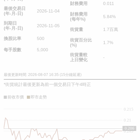
財務費用
0.011
最後交易日
2026-11-04
(年-月-日)
財務費用
5.84%
(每年%)
到期日
2026-11-05
(年-月-日)
街貨量
1.7百萬
換股比率
500
街貨百分比
1.7%
(%)
每手股數
5,000
街貨量較
-
上日變化
最後更新時間: 2026-08-07 16:35 (15分鐘延遲)
*
街貨統計最後更新為前一個交易日下午4時正
前收市價
即市走勢
0.215
0.21
0.206
0.205