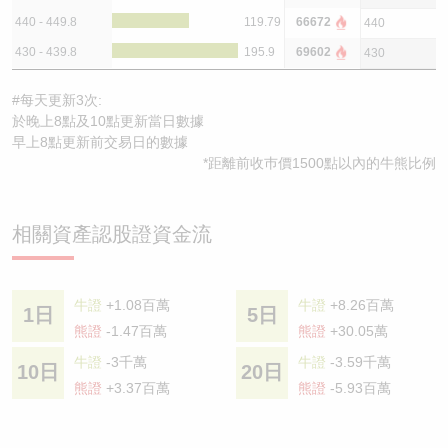
440 - 449.8
119.79
66672
440
430 - 439.8
195.9
69602
430
#每天更新3次:
於晚上8點及10點更新當日數據
早上8點更新前交易日的數據
*距離前收巿價1500點以內的牛熊比例
相關資產認股證資金流
牛證
+1.08百萬
牛證
+8.26百萬
1日
5日
熊證
-1.47百萬
熊證
+30.05萬
牛證
-3千萬
牛證
-3.59千萬
10日
20日
熊證
+3.37百萬
熊證
-5.93百萬