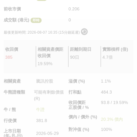
認股證/牛熊證日誌
牛熊證到期結算價查詢
中資ETFs溢價比較
前收市價
0.206
成交額 (港元)
0
即時
認股證文件及公告
牛熊證分析儀
AH 股價對照
最後更新時間:
2026-08-07 16:35 (15分鐘延遲)
認股證文件及公告 (瑞信)
牛熊證速算機
即市板塊表現
收回價
相關資產價距
距離到期日
實際槓桿 (倍)
牛熊證文件及公告
ADR
收回價
385
90日
4.7倍
19.59%
牛熊證文件及公告 (瑞信)
收市競價變化
相關資產
騰訊控股
溢價 (%)
1.1%
牛熊證種類
可能有剩餘價值
打和點
484.3
(R)
收回價距
93.8 / 19.59%
正股價 / %
牛 / 熊
牛證
價內 / 價外 (%)
20.3% 價內
行使價
381.8
對沖值 (%)
100%
上市日期
2026-05-29
(年-月-日)