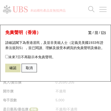
正股資料及市場統計
認股證分析儀
牛熊證分析儀
輪證市場統計
港股通資金流
瑞銀輪證教室
認股證
牛熊證
本結構性產品並無抵押品
認股證搜尋
表現
圖搜牛熊
表現
十大成交
港股通資金流
十大成交
瑞銀輪證教室
牛熊證分析儀
瑞銀認股證一覽
街貨統計
街貨統計
十大升幅/跌幅
正股分析儀
持股比重
每月輪證大市專題
牛熊全景快搜
免責聲明（香港）
繁
/
簡
/
EN
表現
街貨統計
比較
請確認閣下為香港居民，及並非美籍人士（定義見美國1933年證
新發行瑞銀認股證
比較
牛熊證搜尋
比較
十大認股證成交分佈
二十大活躍股份
顯示所有持股比重
輪證專欄
券法規則S），並已閱讀、理解及接受本網頁的
免責聲明及條款
。
即將到期認股證
牛熊證街貨分佈圖
十天股證佔大市成交
恒指成份股
講座及教育短片
63954 瑞銀
牛證
未來7日不再顯示本免責聲明。
0700 騰訊控股
確認
取消
認股證到期結算價查詢
正股牛熊證列表
資金流
國指成份股
認股證投資者教育
$0.205
0.001
(-0.48%)
即時
認股證分析儀
新發行瑞銀牛熊證
街貨統計
科指成份股
牛熊證投資者教育
買入/賣出價
0.203
/
0.205
開市價
不適用
認股證速算機
已收回牛熊證剩餘價值
三十大平均引伸波幅
相關資產沽空
認股證牛熊證常問問題
每手股數
5,000
引伸波幅比較圖
即將到期牛熊證
業績及經濟日曆
是日最高/最低價
不適用
/
不適用
即時