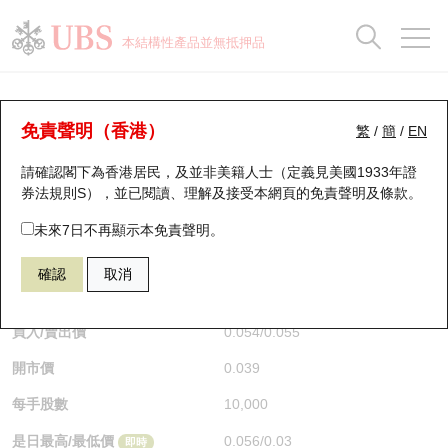
正股資料及市場統計
認股證分析儀
牛熊證分析儀
輪證市場統計
港股通資金流
瑞銀輪證教室
認股證
牛熊證
本結構性產品並無抵押品
認股證搜尋
表現
圖搜牛熊
表現
十大成交
港股通資金流
十大成交
瑞銀輪證教室
牛熊證分析儀
瑞銀認股證一覽
街貨統計
街貨統計
十大升幅/跌幅
正股分析儀
持股比重
每月輪證大市專題
牛熊全景快搜
免責聲明（香港）
繁
/
簡
/
EN
表現
街貨統計
比較
請確認閣下為香港居民，及並非美籍人士（定義見美國1933年證
新發行瑞銀認股證
比較
牛熊證搜尋
比較
十大認股證成交分佈
二十大活躍股份
顯示所有持股比重
輪證專欄
券法規則S），並已閱讀、理解及接受本網頁的
免責聲明及條款
。
即將到期認股證
牛熊證街貨分佈圖
十天股證佔大市成交
恒指成份股
講座及教育短片
67438 瑞銀
牛證
未來7日不再顯示本免責聲明。
HSI 恒生指數
確認
取消
認股證到期結算價查詢
正股牛熊證列表
資金流
國指成份股
認股證投資者教育
$0.055
0.017
(+44.74%)
即時
認股證分析儀
新發行瑞銀牛熊證
街貨統計
科指成份股
牛熊證投資者教育
買入/賣出價
0.054
/
0.055
開市價
0.039
認股證速算機
已收回牛熊證剩餘價值
三十大平均引伸波幅
相關資產沽空
認股證牛熊證常問問題
每手股數
10,000
引伸波幅比較圖
即將到期牛熊證
業績及經濟日曆
是日最高/最低價
0.056
/
0.03
即時