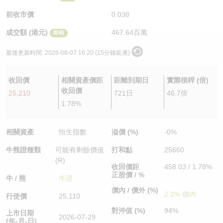
認股證/牛熊證日誌
牛熊證到期結算價查詢
中資ETFs溢價比較
前收市價
0.038
成交額 (港元)
467.64百萬
即時
認股證文件及公告
牛熊證分析儀
AH 股價對照
最後更新時間:
2026-08-07 16:20 (15分鐘延遲)
認股證文件及公告 (瑞信)
牛熊證速算機
即市板塊表現
收回價
相關資產價距
距離到期日
實際槓桿 (倍)
牛熊證文件及公告
ADR
收回價
25,210
721日
46.7倍
1.78%
牛熊證文件及公告 (瑞信)
收市競價變化
相關資產
恒生指數
溢價 (%)
-0%
牛熊證種類
可能有剩餘價值
打和點
25660
(R)
收回價距
458.03 / 1.78%
正股價 / %
牛 / 熊
牛證
價內 / 價外 (%)
2.2% 價內
行使價
25,110
對沖值 (%)
94%
上市日期
2026-07-29
(年-月-日)