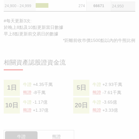
24,900 - 24,999
274
66671
24,950
#每天更新3次:
於晚上8點及10點更新當日數據
早上8點更新前交易日的數據
*距離前收巿價1500點以內的牛熊比例
相關資產認股證資金流
牛證
+4.35千萬
牛證
+2.93千萬
1日
5日
熊證
-8千萬
熊證
-7.61千萬
牛證
-1.17億
牛證
-3.65億
10日
20日
熊證
+1.37億
熊證
+3.33億
牛證
熊證