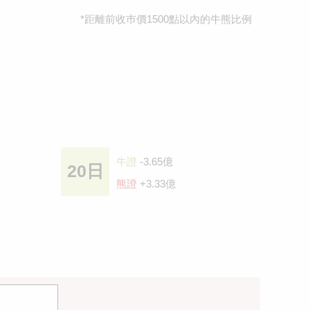
*距離前收巿價1500點以內的牛熊比例
牛證
-3.65億
20日
熊證
+3.33億