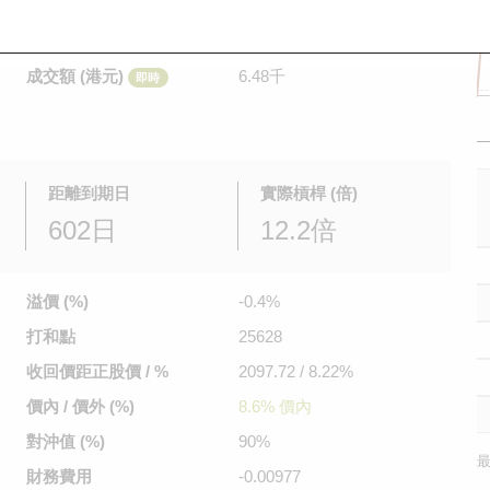
是日最高/最低價
0.216
/
0.216
即時
前收市價
0.172
成交額 (港元)
6.48千
即時
距離到期日
實際槓桿 (倍)
602日
12.2倍
溢價 (%)
-0.4%
打和點
25628
收回價距
正股價 / %
2097.72 / 8.22%
價內 / 價外 (%)
8.6% 價內
對沖值 (%)
90%
最
財務費用
-0.00977