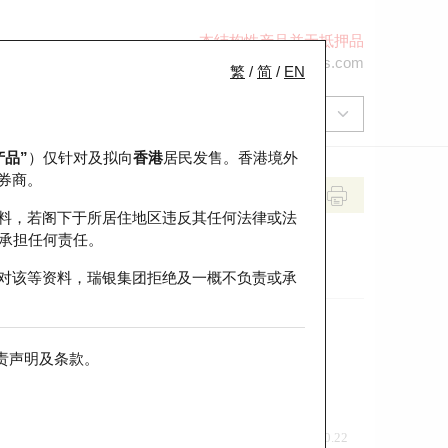
本结构性产品并无抵押品
+852 2971 6668
ol-hkwarrants@ubs.com
繁
/
简
/
EN
产品”
）仅针对及拟向
香港
居民发售。香港境外
券商。
料，若阁下于所居住地区违反其任何法律或法
承担任何责任。
对该等资料，瑞银集团拒绝及一概不负责或承
责声明及条款
。
前收市价
即市走势
0.22