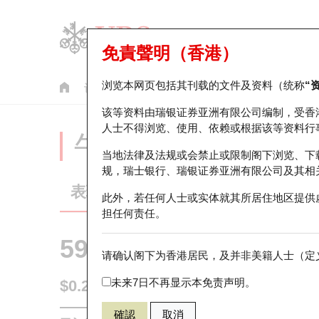
免責聲明（香港）
浏览本网页包括其刊载的文件及资料（统称
“
认股证
牛熊证
美股指数产品
轮证市场统计
该等资料由瑞银证券亚洲有限公司编制，受香
人士不得浏览、使用、依赖或根据该等资料行
牛熊证分析仪
当地法律及法规或会禁止或限制阁下浏览、下
规，瑞士银行、瑞银证券亚洲有限公司及其相
表现
街货统计
比较
此外，若任何人士或实体就其所居住地区提供
担任何责任。
59994 瑞银
熊证
请确认阁下为香港居民，及并非美籍人士（定义
HSI 恒生指
未来7日不再显示本免责声明。
$0.205
0.033
(+19.19%)
即时
確認
取消