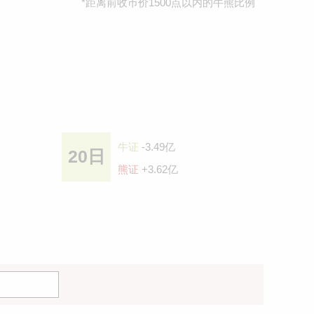
*距离前收巿价1500点以内的牛熊比例
牛证
-3.49亿
20日
熊证
+3.62亿