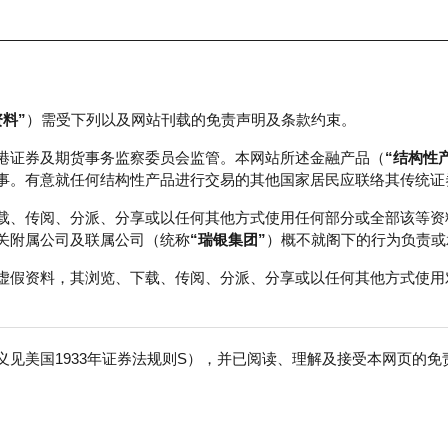
资料”
）需受下列以及网站刊载的免责声明及条款约束。
正股数据及市场统计
瑞银轮证教室
港证券及期货事务监察委员会监管。本网站所述金融产品（
“结构性
事。有意就任何结构性产品进行交易的其他国家居民应联络其传统证
载、传阅、分派、分享或以任何其他方式使用任何部分或全部该等资
关附属公司及联属公司（统称
“瑞银集团”
）概不就阁下的行为负责或
虚假资料，其浏览、下载、传阅、分派、分享或以任何其他方式使用
见美国1933年证券法规则S），并已阅读、理解及接受本网页的
数
免