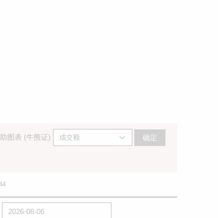
助图表 (牛熊证)
确定
44