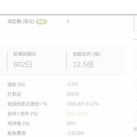
是日最高/最低价
不适用
/
不适用
即时
前收市价
0.172
成交额 (港元)
0
即时
距离到期日
实际杠杆 (倍)
602日
12.5倍
溢价 (%)
-0.5%
打和点
25678
收回价距
正股价 / %
2086.93 / 8.17%
价内 / 价外 (%)
8.6% 价内
对冲值 (%)
90%
最
财务费用
-0.01369