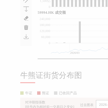
1,500亿
0
59994.HK 成交额
240,000
180,000
120,000
60,000
0
2026/03
牛熊证街货分布图
牛证
熊证
已收回产品
对沖期指張数
过去图表
[括号内为相对前一交易日之变化]