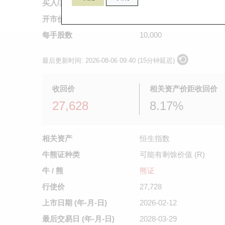
买入/卖出价
0.205
/
0.206
开市价
不适用
每手股数
10,000
最后更新时间:
2026-08-06 09:40 (15分钟延迟)
收回价
相关资产价距收回价
27,628
8.17%
相关资产
恒生指数
牛熊证种类
可能有剩馀价值 (R)
牛 / 熊
熊证
行使价
27,728
上市日期
(年-月-日)
2026-02-12
最后交易日
(年-月-日)
2028-03-29