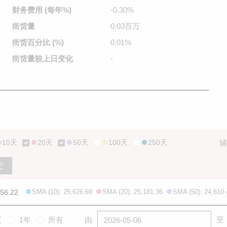
财务费用
(每年%)
-0.30%
街货量
0.03百万
街货百分比
(%)
0.01%
街货量较
上日变化
-
10天
20天
50天
100天
250天
辅
定
456.22
SMA (10): 25,626.69
SMA (20): 25,181.36
SMA (50): 24,610.
度
1年
所有
由
至