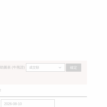
助圖表 (牛熊證)
確定
2