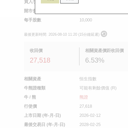
買入/賣出價
0.171
/
0.172
開市價
不適用
每手股數
10,000
最後更新時間:
2026-08-10 11:20 (15分鐘延遲)
收回價
相關資產價距收回價
27,518
6.53%
相關資產
恒生指數
牛熊證種類
可能有剩餘價值 (R)
牛 / 熊
熊證
行使價
27,618
上市日期
(年-月-日)
2026-02-12
最後交易日
(年-月-日)
2028-02-25