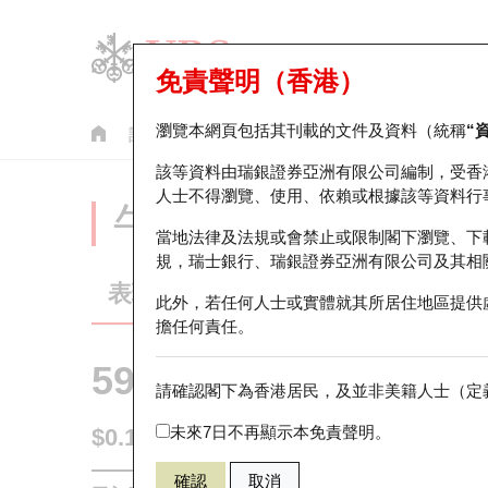
免責聲明（香港）
瀏覽本網頁包括其刊載的文件及資料（統稱
“
認股證
牛熊證
美股指數產品
輪證市場統計
該等資料由瑞銀證券亞洲有限公司編制，受香
人士不得瀏覽、使用、依賴或根據該等資料行
牛熊證分析儀
當地法律及法規或會禁止或限制閣下瀏覽、下
規，瑞士銀行、瑞銀證券亞洲有限公司及其相
表現
街貨統計
比較
此外，若任何人士或實體就其所居住地區提供
擔任何責任。
59992 瑞銀
熊證
請確認閣下為香港居民，及並非美籍人士（定義
HSI 恒生指
未來7日不再顯示本免責聲明。
$0.172
0.014
(-7.53%)
即時
確認
取消