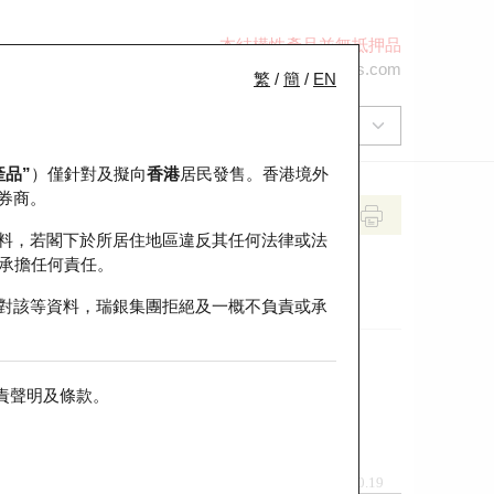
本結構性產品並無抵押品
+852 2971 6668
ol-hkwarrants@ubs.com
繁
/
簡
/
EN
產品”
）僅針對及擬向
香港
居民發售。香港境外
券商。
料，若閣下於所居住地區違反其任何法律或法
承擔任何責任。
對該等資料，瑞銀集團拒絕及一概不負責或承
責聲明及條款
。
前收市價
即市走勢
0.19