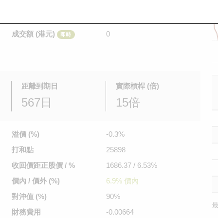
是日最高/最低價
不適用
/
不適用
即時
前收市價
0.186
成交額 (港元)
0
即時
距離到期日
實際槓桿 (倍)
567日
15倍
溢價 (%)
-0.3%
打和點
25898
收回價距
正股價 / %
1686.37 / 6.53%
價內 / 價外 (%)
6.9% 價內
對沖值 (%)
90%
最
財務費用
-0.00664