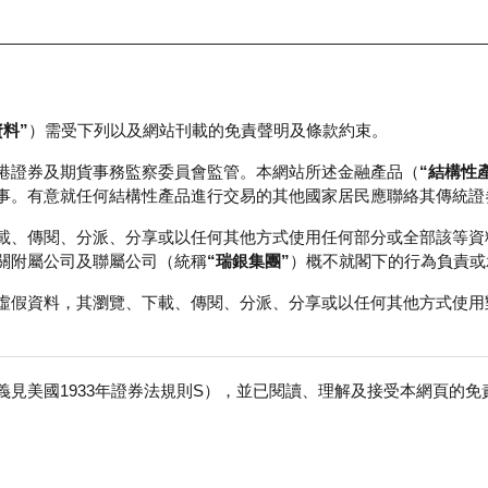
資料”
）需受下列以及網站刊載的免責聲明及條款約束。
正股資料及市場統計
瑞銀輪證教室
港證券及期貨事務監察委員會監管。本網站所述金融產品（
“結構性
事。有意就任何結構性產品進行交易的其他國家居民應聯絡其傳統證
載、傳閱、分派、分享或以任何其他方式使用任何部分或全部該等資
關附屬公司及聯屬公司（統稱
“瑞銀集團”
）概不就閣下的行為負責或
虛假資料，其瀏覽、下載、傳閱、分派、分享或以任何其他方式使用
見美國1933年證券法規則S），並已閱讀、理解及接受本網頁的
數
免