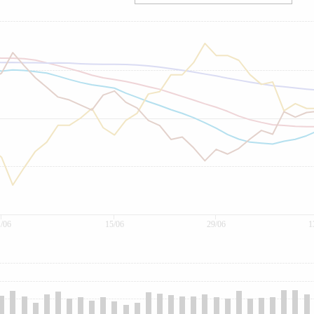
/06
15/06
29/06
1