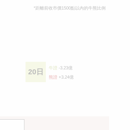
*距離前收巿價1500點以內的牛熊比例
牛證
-3.23億
20日
熊證
+3.24億