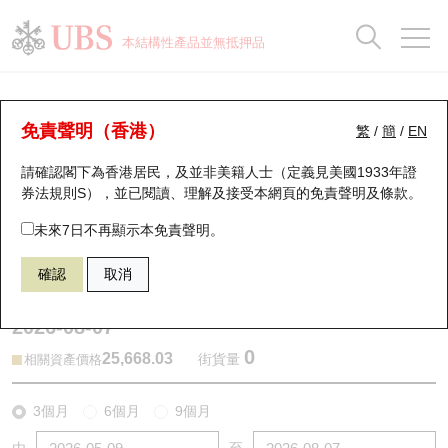
正股資料及市場統計
認股證分析儀
牛熊證分析儀
輪證市場統計
港股通資金流
瑞銀輪證教室
認股證
牛熊證
本結構性產品並無抵押品
認股證搜尋
表現
圖搜牛熊
表現
十大成交
港股通資金流
十大成交
瑞銀輪證教室
牛熊證分析儀
瑞銀認股證一覽
街貨統計
街貨統計
十大升幅/跌幅
正股分析儀
持股比重
每月輪證大市專題
牛熊全景快搜
免責聲明（香港）
繁
/
簡
/
EN
表現
街貨統計
比較
請確認閣下為香港居民，及並非美籍人士（定義見美國1933年證
新發行瑞銀認股證
比較
牛熊證搜尋
比較
十大認股證成交分佈
二十大活躍股份
顯示所有持股比重
輪證專欄
券法規則S），並已閱讀、理解及接受本網頁的
免責聲明及條款
。
即將到期認股證
牛熊證街貨分佈圖
十天股證佔大市成交
恒指成份股
講座及教育短片
59992 瑞銀
熊證
未來7日不再顯示本免責聲明。
HSI 恒生指數
確認
取消
認股證到期結算價查詢
正股牛熊證列表
資金流
國指成份股
認股證投資者教育
2026-08-07
認股證分析儀
新發行瑞銀牛熊證
街貨統計
科指成份股
牛熊證投資者教育
0
25,668.03
街貨量
相關資產價格
認股證速算機
已收回牛熊證剩餘價值
三十大平均引伸波幅
相關資產沽空
認股證牛熊證常問問題
3個月
6個月
9個月
引伸波幅比較圖
即將到期牛熊證
業績及經濟日曆