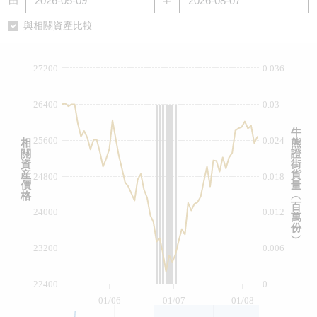
由
至
認股證/牛熊證日誌
牛熊證到期結算價查詢
中資ETFs溢價比較
與相關資產比較
認股證文件及公告
牛熊證分析儀
AH 股價對照
27200
0.036
認股證文件及公告 (瑞信)
牛熊證速算機
即市板塊表現
26400
0.03
牛熊證文件及公告
ADR
牛
25600
0.024
相
熊
關
證
牛熊證文件及公告 (瑞信)
收市競價變化
資
街
産
貨
24800
0.018
價
量
格
︵
百
24000
0.012
萬
份
︶
23200
0.006
22400
0
01/06
01/07
01/08