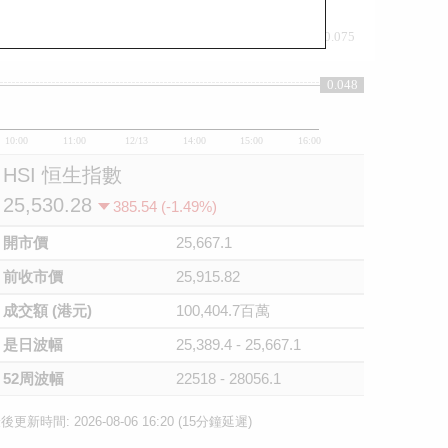
0.075
0.05
0.048
10:00
11:00
12/13
14:00
15:00
16:00
HSI 恒生指數
25,530.28
385.54 (-1.49%)
開市價
25,667.1
前收市價
25,915.82
成交額 (港元)
100,404.7百萬
是日波幅
25,389.4 - 25,667.1
52周波幅
22518 - 28056.1
後更新時間: 2026-08-06 16:20 (15分鐘延遲)