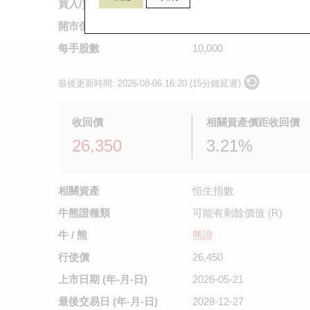
買入/賣出價
0.086
/
0.087
開市價
0.07
每手股數
10,000
最後更新時間:
2026-08-06 16:20 (15分鐘延遲)
收回價
相關資產價距收回價
26,350
3.21%
相關資產
恒生指數
牛熊證種類
可能有剩餘價值 (R)
牛 / 熊
熊證
行使價
26,450
上市日期
(年-月-日)
2026-05-21
最後交易日
(年-月-日)
2028-12-27