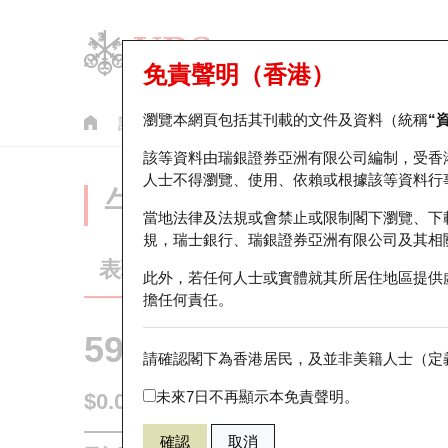
免責聲明（香港）
瀏覽本網頁包括其刊載的文件及資料（統稱
“
認股證
牛熊證
美股指數產品
輪證市場統計
該等資料由瑞銀證券亞洲有限公司編制，受香
人士不得瀏覽、使用、依賴或根據該等資料行
牛熊證分析儀
當地法律及法規或會禁止或限制閣下瀏覽、下
規，瑞士銀行、瑞銀證券亞洲有限公司及其相
表現
街貨統計
比較
此外，若任何人士或實體就其所居住地區提供
擔任何責任。
59978 瑞銀
熊證
請確認閣下為香港居民，及並非美籍人士（定義
HSI 恒生指
未來7日不再顯示本免責聲明。
$0.087
0.039
(+81.25%)
即時
確認
取消