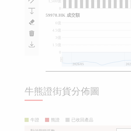
1,500億
0
59978.HK 成交額
6億
4.5億
3億
1.5億
0
2026/05
202
牛熊證街貨分佈圖
牛證
熊證
已收回產品