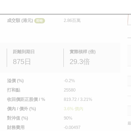
是日最高/最低價
0.095
/
0.07
即時
前收市價
0.048
成交額 (港元)
2.86百萬
即時
距離到期日
實際槓桿 (倍)
875日
29.3倍
溢價 (%)
-0.2%
打和點
25580
收回價距
正股價 / %
819.72 / 3.21%
價內 / 價外 (%)
3.6% 價內
對沖值 (%)
90%
最
財務費用
-0.00497