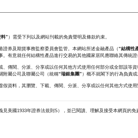
資料”
）需受下列以及網站刊載的免責聲明及條款約束。
正股資料及市場統計
瑞銀輪證教室
港證券及期貨事務監察委員會監管。本網站所述金融產品（
“結構性
事。有意就任何結構性產品進行交易的其他國家居民應聯絡其傳統證
載、傳閱、分派、分享或以任何其他方式使用任何部分或全部該等資
關附屬公司及聯屬公司（統稱
“瑞銀集團”
）概不就閣下的行為負責或
虛假資料，其瀏覽、下載、傳閱、分派、分享或以任何其他方式使用
見美國1933年證券法規則S），並已閱讀、理解及接受本網頁的
數
免