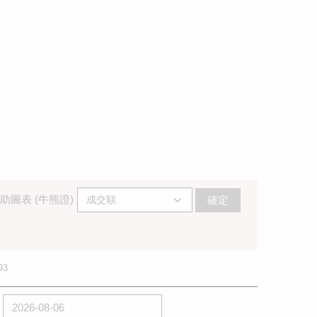
助圖表 (牛熊證)
確定
93