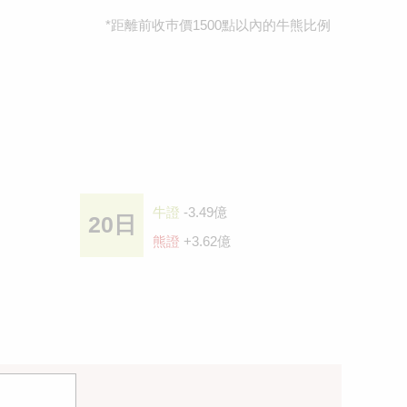
*距離前收巿價1500點以內的牛熊比例
牛證
-3.49億
20日
熊證
+3.62億