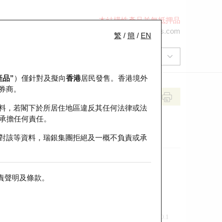
本結構性產品並無抵押品
+852 2971 6668
ol-hkwarrants@ubs.com
繁
/
簡
/
EN
產品”
）僅針對及擬向
香港
居民發售。香港境外
券商。
料，若閣下於所居住地區違反其任何法律或法
承擔任何責任。
對該等資料，瑞銀集團拒絕及一概不負責或承
責聲明及條款
。
前收市價
即市走勢
0.1