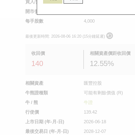
買入/賣出價
0.193
/
0.196
開市價
0.176
每手股數
4,000
最後更新時間:
2026-08-06 16:20 (15分鐘延遲)
收回價
相關資產價距收回價
140
12.55%
相關資產
匯豐控股
牛熊證種類
可能有剩餘價值 (R)
牛 / 熊
牛證
行使價
139.42
上市日期
(年-月-日)
2026-06-18
最後交易日
(年-月-日)
2028-12-07