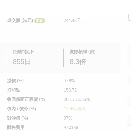
是日最高/最低價
0.193
/
0.176
即時
前收市價
0.222
成交額 (港元)
244.43千
即時
距離到期日
實際槓桿 (倍)
855日
8.3倍
溢價 (%)
-0.9%
打和點
158.72
收回價距
正股價 / %
20.1 / 12.55%
價內 / 價外 (%)
12.9% 價內
對沖值 (%)
97%
財務費用
-0.0138