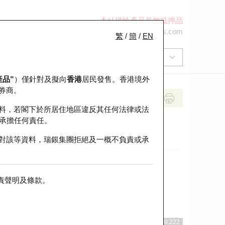
本結構性產品並無抵押品
+852 2971 6668
ol-hkwarrants@ubs.com
繁
/
簡
/
EN
產品”
）僅針對及擬向
香港
居民發售。香港境外
券商。
料，若閣下於所居住地區違反其任何法律或法
承擔任何責任。
對該等資料，瑞銀集團拒絕及一概不負責或承
責聲明及條款
。
前收市價
即市走勢
0.225
0.222