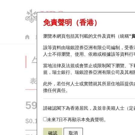
免責聲明（香港）
瀏覽本網頁包括其刊載的文件及資料（統稱
“
認股證
牛熊證
美股指數產品
輪證市場統計
該等資料由瑞銀證券亞洲有限公司編制，受香
人士不得瀏覽、使用、依賴或根據該等資料行
牛熊證分析儀
當地法律及法規或會禁止或限制閣下瀏覽、下
規，瑞士銀行、瑞銀證券亞洲有限公司及其相
表現
街貨統計
比較
此外，若任何人士或實體就其所居住地區提供
擔任何責任。
59940 瑞銀
牛證
請確認閣下為香港居民，及並非美籍人士（定義
0005 匯豐控
未來7日不再顯示本免責聲明。
$0.193
0.029
(-13.06%)
即時
確認
取消