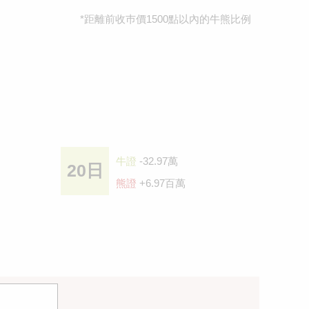
*距離前收巿價1500點以內的牛熊比例
牛證
-32.97萬
20日
熊證
+6.97百萬