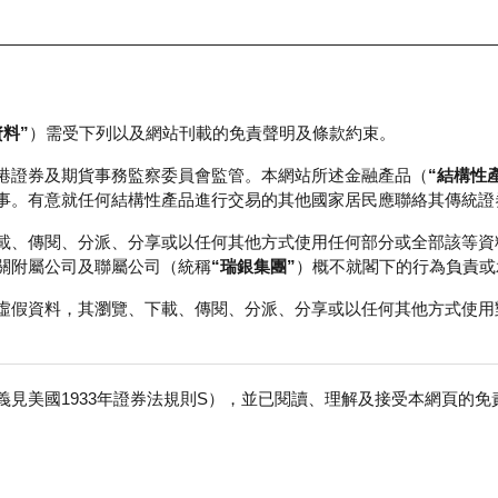
資料”
）需受下列以及網站刊載的免責聲明及條款約束。
正股資料及市場統計
瑞銀輪證教室
港證券及期貨事務監察委員會監管。本網站所述金融產品（
“結構性
事。有意就任何結構性產品進行交易的其他國家居民應聯絡其傳統證
載、傳閱、分派、分享或以任何其他方式使用任何部分或全部該等資
關附屬公司及聯屬公司（統稱
“瑞銀集團”
）概不就閣下的行為負責或
虛假資料，其瀏覽、下載、傳閱、分派、分享或以任何其他方式使用
見美國1933年證券法規則S），並已閱讀、理解及接受本網頁的
股
免