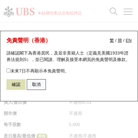
正股資料及市場統計
認股證分析儀
牛熊證分析儀
輪證市場統計
港股通資金流
瑞銀輪證教室
認股證
牛熊證
本結構性產品並無抵押品
認股證搜尋
表現
圖搜牛熊
表現
十大成交
港股通資金流
十大成交
瑞銀輪證教室
牛熊證分析儀
瑞銀認股證一覽
街貨統計
街貨統計
十大升幅/跌幅
正股分析儀
持股比重
每月輪證大市專題
牛熊全景快搜
免責聲明（香港）
繁
/
簡
/
EN
表現
街貨統計
比較
請確認閣下為香港居民，及並非美籍人士（定義見美國1933年證
新發行瑞銀認股證
比較
牛熊證搜尋
比較
十大認股證成交分佈
二十大活躍股份
顯示所有持股比重
輪證專欄
券法規則S），並已閱讀、理解及接受本網頁的
免責聲明及條款
。
即將到期認股證
牛熊證街貨分佈圖
十天股證佔大市成交
恒指成份股
講座及教育短片
59571 瑞銀
牛證
未來7日不再顯示本免責聲明。
9868 小鵬汽車
確認
取消
認股證到期結算價查詢
正股牛熊證列表
資金流
國指成份股
認股證投資者教育
$0.01
即時
認股證分析儀
新發行瑞銀牛熊證
街貨統計
科指成份股
牛熊證投資者教育
買入/賣出價
不適用
/
0.01
開市價
不適用
認股證速算機
已收回牛熊證剩餘價值
三十大平均引伸波幅
相關資產沽空
認股證牛熊證常問問題
每手股數
5,000
引伸波幅比較圖
即將到期牛熊證
業績及經濟日曆
是日最高/最低價
不適用
/
不適用
即時