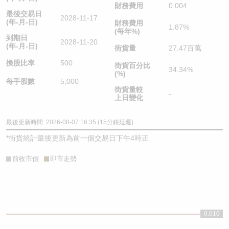
財務費用
0.004
最後交易日
2028-11-17
(年-月-日)
財務費用
1.87%
(每年%)
到期日
2028-11-20
(年-月-日)
街貨量
27.47百萬
換股比率
500
街貨百分比
34.34%
(%)
每手股數
5,000
街貨量較
-
上日變化
最後更新時間: 2026-08-07 16:35 (15分鐘延遲)
*
街貨統計最後更新為前一個交易日下午4時正
前收市價
即市走勢
0.010
0.01