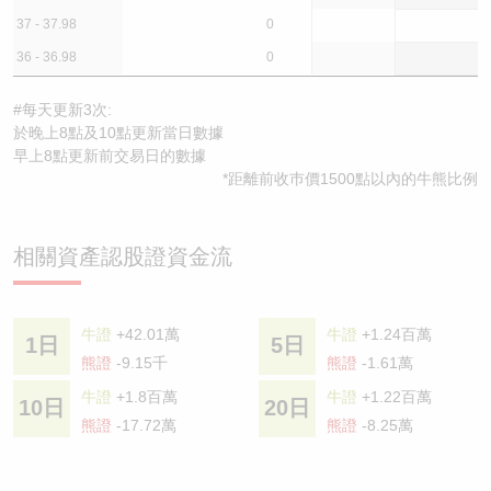
37 - 37.98
0
36 - 36.98
0
#每天更新3次:
於晚上8點及10點更新當日數據
早上8點更新前交易日的數據
*距離前收巿價1500點以內的牛熊比例
相關資產認股證資金流
牛證
+42.01萬
牛證
+1.24百萬
1日
5日
熊證
-9.15千
熊證
-1.61萬
牛證
+1.8百萬
牛證
+1.22百萬
10日
20日
熊證
-17.72萬
熊證
-8.25萬