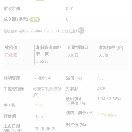
認股證/牛熊證日誌
牛熊證到期結算價查詢
中資ETFs溢價比較
前收市價
0.01
成交額 (港元)
0
即時
認股證文件及公告
牛熊證分析儀
AH 股價對照
最後更新時間:
2026-08-07 16:35 (15分鐘延遲)
認股證文件及公告 (瑞信)
牛熊證速算機
即市板塊表現
收回價
相關資產價距
距離到期日
實際槓桿 (倍)
牛熊證文件及公告
ADR
收回價
已收回
836日
9.3倍
3.52%
牛熊證文件及公告 (瑞信)
收市競價變化
相關資產
小鵬汽車
溢價 (%)
4%
牛熊證種類
可能有剩餘價值
打和點
48.5
(R)
收回價距
1.64 / 3.52%
正股價 / %
牛 / 熊
牛證
價內 / 價外 (%)
6.7% 價內
行使價
43.5
對沖值 (%)
-
上市日期
2026-05-20
(年-月-日)