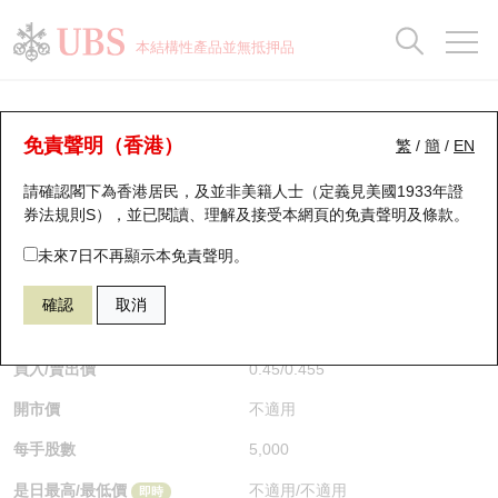
正股資料及市場統計
認股證分析儀
牛熊證分析儀
輪證市場統計
港股通資金流
瑞銀輪證教室
認股證
牛熊證
本結構性產品並無抵押品
認股證搜尋
表現
圖搜牛熊
表現
十大成交
港股通資金流
十大成交
瑞銀輪證教室
牛熊證分析儀
瑞銀認股證一覽
街貨統計
街貨統計
十大升幅/跌幅
正股分析儀
持股比重
每月輪證大市專題
牛熊全景快搜
免責聲明（香港）
繁
/
簡
/
EN
表現
街貨統計
比較
請確認閣下為香港居民，及並非美籍人士（定義見美國1933年證
新發行瑞銀認股證
比較
牛熊證搜尋
比較
十大認股證成交分佈
二十大活躍股份
顯示所有持股比重
輪證專欄
券法規則S），並已閱讀、理解及接受本網頁的
免責聲明及條款
。
即將到期認股證
牛熊證街貨分佈圖
十天股證佔大市成交
恒指成份股
講座及教育短片
59405 瑞銀
熊證
未來7日不再顯示本免責聲明。
1211 比亞迪股份
確認
取消
認股證到期結算價查詢
正股牛熊證列表
資金流
國指成份股
認股證投資者教育
$0.455
即時
認股證分析儀
新發行瑞銀牛熊證
街貨統計
科指成份股
牛熊證投資者教育
買入/賣出價
0.45
/
0.455
開市價
不適用
認股證速算機
已收回牛熊證剩餘價值
三十大平均引伸波幅
相關資產沽空
認股證牛熊證常問問題
每手股數
5,000
引伸波幅比較圖
即將到期牛熊證
業績及經濟日曆
是日最高/最低價
不適用
/
不適用
即時