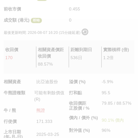
認股證/牛熊證日誌
牛熊證到期結算價查詢
中資ETFs溢價比較
前收市價
0.455
成交額 (港元)
0
即時
認股證文件及公告
牛熊證分析儀
AH 股價對照
最後更新時間:
2026-08-07 16:20 (15分鐘延遲)
認股證文件及公告 (瑞信)
牛熊證速算機
即市板塊表現
收回價
相關資產價距
距離到期日
實際槓桿 (倍)
牛熊證文件及公告
ADR
收回價
170
536日
1.2倍
88.57%
牛熊證文件及公告 (瑞信)
收市競價變化
相關資產
比亞迪股份
溢價 (%)
-5.9%
牛熊證種類
可能有剩餘價值
打和點
95.5
(R)
收回價距
79.85 / 88.57%
正股價 / %
牛 / 熊
熊證
價內 / 價外 (%)
90.1% 價內
行使價
171.333
對沖值 (%)
96%
上市日期
2025-03-25
(年-月-日)