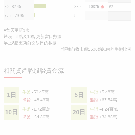
80 - 82.45
88.2
60375
82
77.5 - 79.95
5
#每天更新3次:
於晚上8點及10點更新當日數據
早上8點更新前交易日的數據
*距離前收巿價1500點以內的牛熊比例
相關資產認股證資金流
牛證
-50.45萬
牛證
+5.48萬
1日
5日
熊證
+48.43萬
熊證
+67.54萬
牛證
-1.72百萬
牛證
-4.24百萬
10日
20日
熊證
+54.86萬
熊證
+34.86萬