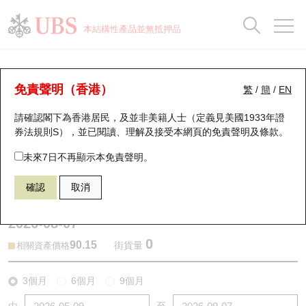
正股資料及市場統計
認股證分析儀
牛熊證分析儀
輪證市場統計
港股通資金流
瑞銀輪證教室
認股證
牛熊證
本結構性產品並無抵押品
認股證搜尋
表現
圖搜牛熊
表現
十大成交
港股通資金流
十大成交
瑞銀輪證教室
牛熊證分析儀
瑞銀認股證一覽
街貨統計
街貨統計
十大升幅/跌幅
正股分析儀
持股比重
每月輪證大市專題
牛熊全景快搜
免責聲明（香港）
繁
/
簡
/
EN
表現
街貨統計
比較
請確認閣下為香港居民，及並非美籍人士（定義見美國1933年證
新發行瑞銀認股證
比較
牛熊證搜尋
比較
十大認股證成交分佈
二十大活躍股份
顯示所有持股比重
輪證專欄
券法規則S），並已閱讀、理解及接受本網頁的
免責聲明及條款
。
即將到期認股證
牛熊證街貨分佈圖
十天股證佔大市成交
恒指成份股
講座及教育短片
59405 瑞銀
熊證
未來7日不再顯示本免責聲明。
1211 比亞迪股份
確認
取消
認股證到期結算價查詢
正股牛熊證列表
資金流
國指成份股
認股證投資者教育
2026-08-07
認股證分析儀
新發行瑞銀牛熊證
街貨統計
科指成份股
牛熊證投資者教育
0
90.15
街貨量
相關資產價格
認股證速算機
已收回牛熊證剩餘價值
三十大平均引伸波幅
相關資產沽空
認股證牛熊證常問問題
3個月
6個月
9個月
引伸波幅比較圖
即將到期牛熊證
業績及經濟日曆