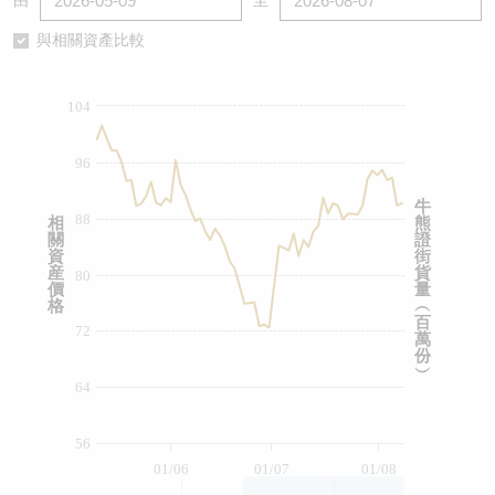
由
至
認股證/牛熊證日誌
牛熊證到期結算價查詢
中資ETFs溢價比較
與相關資產比較
認股證文件及公告
牛熊證分析儀
AH 股價對照
104
認股證文件及公告 (瑞信)
牛熊證速算機
即市板塊表現
96
牛熊證文件及公告
ADR
牛
88
相
熊
關
證
牛熊證文件及公告 (瑞信)
收市競價變化
資
街
産
貨
80
價
量
格
︵
百
72
萬
份
︶
64
56
01/06
01/07
01/08