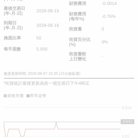
財務費用
-0.0014
最後交易日
2028-08-15
(年-月-日)
財務費用
-0.76%
(每年%)
到期日
2028-08-16
(年-月-日)
街貨量
0
換股比率
50
街貨百分比
0%
(%)
每手股數
5,000
街貨量較
-
上日變化
最後更新時間: 2026-08-07 16:35 (15分鐘延遲)
*
街貨統計最後更新為前一個交易日下午4時正
前收市價
即市走勢
0.054
0.052
0.052
0.05