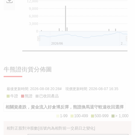
12,000
9,000
6,000
3,000
0
2026/06
2026/08
牛熊證街貨分佈圖
最後更新時間:
2026-08-08 20:28
# 現價更新時間:
2026-08-07 16:35
牛證
熊證
已收回產品
相關資產跌，資金流入好倉博反彈，熊證換馬退守較遠收回選擇
1-99
100-499
500-999
> 1,000
相對正股對沖股數
[括號內為相對前一交易日之變化]