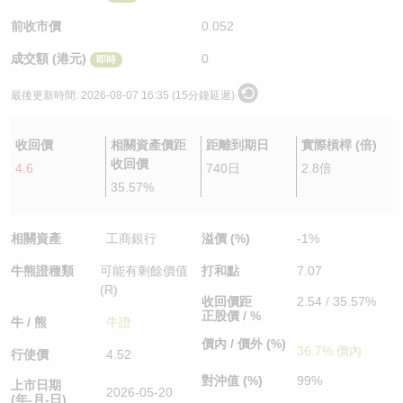
認股證/牛熊證日誌
牛熊證到期結算價查詢
中資ETFs溢價比較
前收市價
0.052
成交額 (港元)
0
即時
認股證文件及公告
牛熊證分析儀
AH 股價對照
最後更新時間:
2026-08-07 16:35 (15分鐘延遲)
認股證文件及公告 (瑞信)
牛熊證速算機
即市板塊表現
收回價
相關資產價距
距離到期日
實際槓桿 (倍)
牛熊證文件及公告
ADR
收回價
4.6
740日
2.8倍
35.57%
牛熊證文件及公告 (瑞信)
收市競價變化
相關資產
工商銀行
溢價 (%)
-1%
牛熊證種類
可能有剩餘價值
打和點
7.07
(R)
收回價距
2.54 / 35.57%
正股價 / %
牛 / 熊
牛證
價內 / 價外 (%)
36.7% 價內
行使價
4.52
對沖值 (%)
99%
上市日期
2026-05-20
(年-月-日)