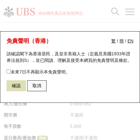
正股資料及市場統計
認股證分析儀
牛熊證分析儀
輪證市場統計
港股通資金流
瑞銀輪證教室
認股證
牛熊證
本結構性產品並無抵押品
認股證搜尋
表現
圖搜牛熊
表現
十大成交
港股通資金流
十大成交
瑞銀輪證教室
牛熊證分析儀
瑞銀認股證一覽
街貨統計
街貨統計
十大升幅/跌幅
正股分析儀
持股比重
每月輪證大市專題
牛熊全景快搜
免責聲明（香港）
繁
/
簡
/
EN
表現
街貨統計
比較
請確認閣下為香港居民，及並非美籍人士（定義見美國1933年證
新發行瑞銀認股證
比較
牛熊證搜尋
比較
十大認股證成交分佈
二十大活躍股份
顯示所有持股比重
輪證專欄
券法規則S），並已閱讀、理解及接受本網頁的
免責聲明及條款
。
即將到期認股證
牛熊證街貨分佈圖
十天股證佔大市成交
恒指成份股
講座及教育短片
59376 瑞銀
牛證
未來7日不再顯示本免責聲明。
1398 工商銀行
確認
取消
認股證到期結算價查詢
正股牛熊證列表
資金流
國指成份股
認股證投資者教育
$0.051
0.001
(-1.92%)
即時
認股證分析儀
新發行瑞銀牛熊證
街貨統計
科指成份股
牛熊證投資者教育
買入/賣出價
0.05
/
0.051
開市價
不適用
認股證速算機
已收回牛熊證剩餘價值
三十大平均引伸波幅
相關資產沽空
認股證牛熊證常問問題
每手股數
5,000
引伸波幅比較圖
即將到期牛熊證
業績及經濟日曆
是日最高/最低價
不適用
/
不適用
即時