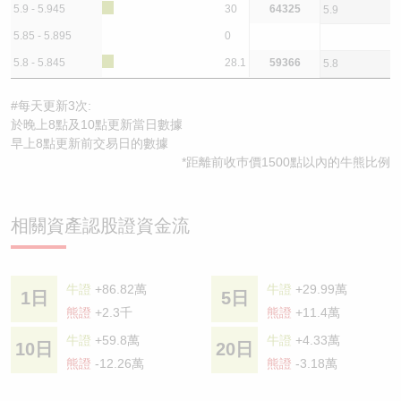
5.9 - 5.945
30
64325
5.9
5.85 - 5.895
0
5.8 - 5.845
28.1
59366
5.8
#每天更新3次:
於晚上8點及10點更新當日數據
早上8點更新前交易日的數據
*距離前收巿價1500點以內的牛熊比例
相關資產認股證資金流
牛證
+86.82萬
牛證
+29.99萬
1日
5日
熊證
+2.3千
熊證
+11.4萬
牛證
+59.8萬
牛證
+4.33萬
10日
20日
熊證
-12.26萬
熊證
-3.18萬